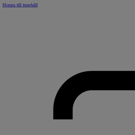
Hoppa till innehåll