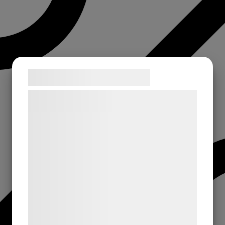
Samtykke til cookies
Vi og vores samarbejdspartnere bruger
teknologier, herunder cookies, til at
indsamle oplysninger om dig til forskellige
formål, herunder: Tilpasning af annoncering,
bedre brugeroplevelse, funktionalitet,
statistik og marketing. Disse oplysninger
kan blive delt med annoncerings- og
analysepartnere, som kan kombinere dem
med data, du tidligere har givet dem eller
de har indsamlet gennem din brug af deres