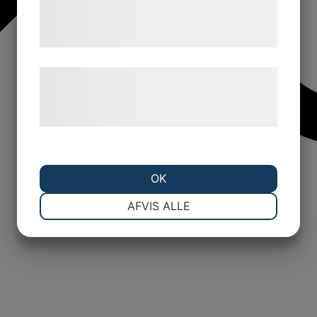
tjenester. Ved at klikke på 'OK' giver du
samtykke til disse formål.
Læs mere om vores brug af cookies og
behandling af persondata på vores
hjemmeside.
OK
NØDVENDIGE
PRÆFERENCER
AFVIS ALLE
MARKETING
STATISTIK