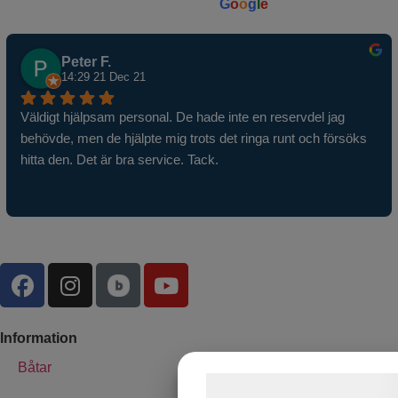
powered by
G
o
o
g
l
e
Peter F.
14:29 21 Dec 21
Väldigt hjälpsam personal. De hade inte en reservdel jag 
behövde, men de hjälpte mig trots det ringa runt och försöks 
hitta den. Det är bra service. Tack.
Information
Båtar
Samtykke til cook