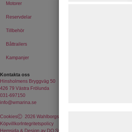
Motorer
Vi og vores samarbejdspart
teknologier, herunder cookies
Reservdelar
indsamle oplysninger om dig 
Tillbehör
formål, herunder: Tilpasning
bedre brugeroplevelse, funkt
Båttrailers
statistik og marketing. Diss
kan blive delt med annoncer
Kampanjer
analysepartnere, som kan 
med data, du tidligere har g
Kontakta oss
Hinsholmens Bryggväg 50
de har indsamlet gennem din
426 79 Västra Frölunda
tjenester. Ved at klikke på '
031-697150
samtykke til disse formål.
info@wmarina.se
Læs mere om vores brug af
Cookies
2026 Wahlborgs Marina AB
behandling af persondata p
Köpvillkor
Integritetspolicy
Hemsida & Design av DO Sverige AB