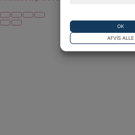
hjemmeside.
OK
NØDVENDIGE
P
AFVIS ALLE
MARKETING