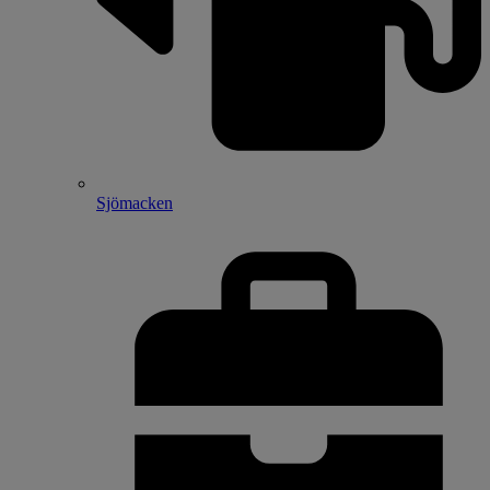
Sjömacken