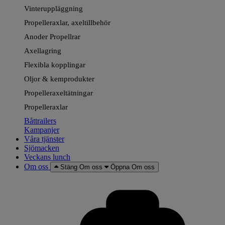
Vinteruppläggning
Propelleraxlar, axeltillbehör
Anoder Propellrar
Axellagring
Flexibla kopplingar
Oljor & kemprodukter
Propelleraxeltätningar
Propelleraxlar
Båttrailers
Kampanjer
Våra tjänster
Sjömacken
Veckans lunch
Om oss
Stäng Om oss
Öppna Om oss