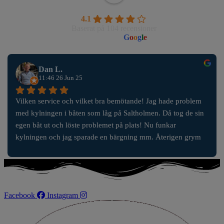
Wahlborgs Marina AB
4.1
Baserat på 104 recensioner
powered by
G
o
o
g
l
e
Dan L.
11:46 26 Jun 25
Vilken service och vilket bra bemötande! Jag hade problem 
med kylningen i båten som låg på Saltholmen. Då tog de sin 
egen båt ut och löste problemet på plats! Nu funkar 
kylningen och jag sparade en bärgning mm. Återigen grym 
service!
Facebook
Instagram