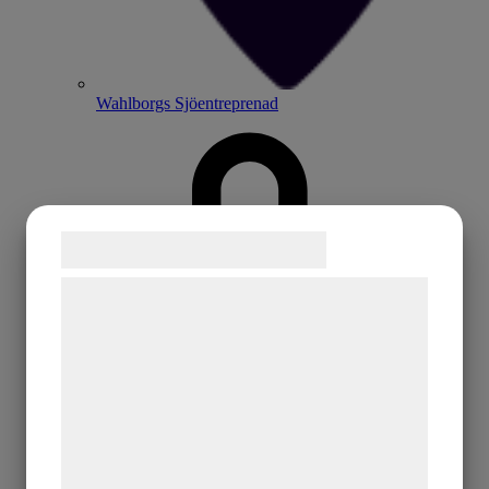
Wahlborgs Sjöentreprenad
Samtykke til cookies
Vi og vores samarbejdspartnere bruger
teknologier, herunder cookies, til at
indsamle oplysninger om dig til forskellige
formål, herunder: Tilpasning af annoncering,
bedre brugeroplevelse, funktionalitet,
statistik og marketing. Disse oplysninger
kan blive delt med annoncerings- og