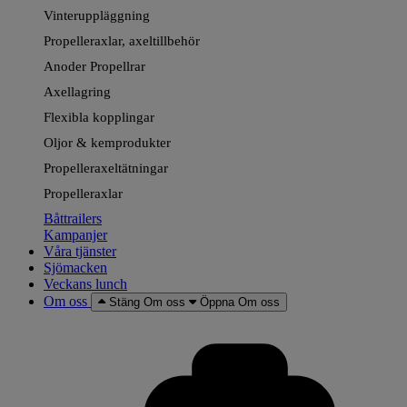
Vinteruppläggning
Propelleraxlar, axeltillbehör
Anoder Propellrar
Axellagring
Flexibla kopplingar
Oljor & kemprodukter
Propelleraxeltätningar
Propelleraxlar
Båttrailers
Kampanjer
Våra tjänster
Sjömacken
Veckans lunch
Om oss
Stäng Om oss
Öppna Om oss