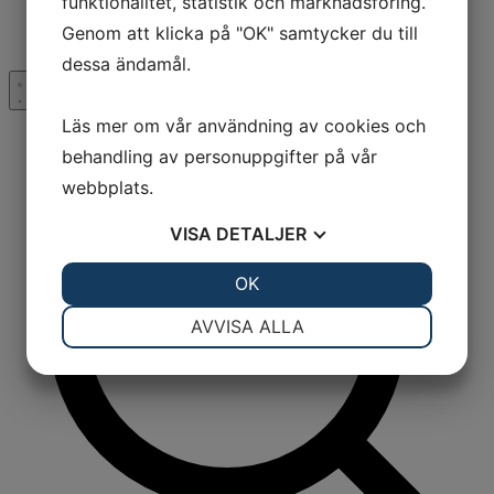
funktionalitet, statistik och marknadsföring.
Köpvillkor
Genom att klicka på "OK" samtycker du till
Kontakta oss
dessa ändamål.
Läs mer om vår användning av cookies och
behandling av personuppgifter på vår
webbplats.
VISA
DETALJER
JA
NEJ
OK
JA
NEJ
NÖDVÄNDIG
INSTÄLLNINGAR
AVVISA ALLA
JA
NEJ
JA
NEJ
MARKNADSFÖRING
STATISTIK