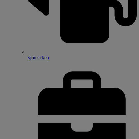
Sjömacken