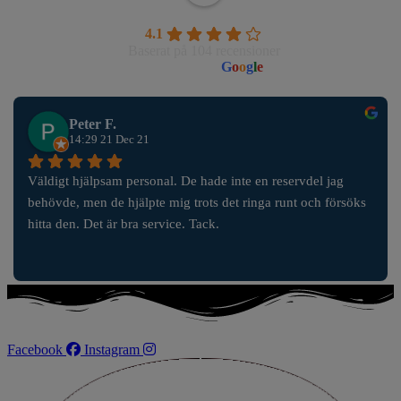
Wahlborgs Marina AB
4.1
Baserat på 104 recensioner
powered by
G
o
o
g
l
e
Peter F.
14:29 21 Dec 21
Väldigt hjälpsam personal. De hade inte en reservdel jag 
behövde, men de hjälpte mig trots det ringa runt och försöks 
hitta den. Det är bra service. Tack.
Facebook
Instagram