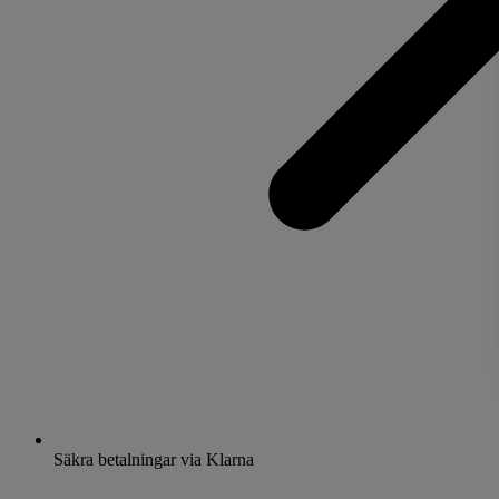
Säkra betalningar via Klarna