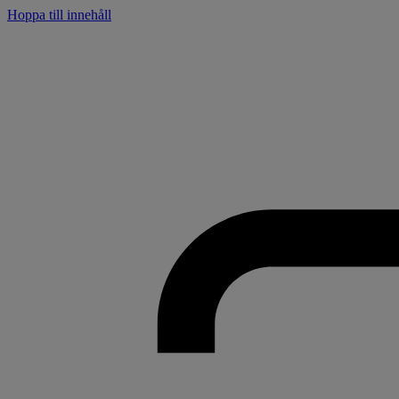
Hoppa till innehåll