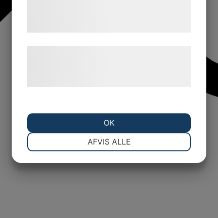
tjenester. Ved at klikke på 'OK' giver du
samtykke til disse formål.
Læs mere om vores brug af cookies og
behandling af persondata på vores
hjemmeside.
OK
NØDVENDIGE
PRÆFERENCER
AFVIS ALLE
MARKETING
STATISTIK