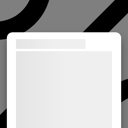
Samtykke til cookies
Vi og vores samarbejdspartnere bruger
teknologier, herunder cookies, til at
indsamle oplysninger om dig til forskellige
formål, herunder: Tilpasning af annoncering,
bedre brugeroplevelse, funktionalitet,
statistik og marketing. Disse oplysninger
kan blive delt med annoncerings- og
analysepartnere, som kan kombinere dem
med data, du tidligere har givet dem eller
de har indsamlet gennem din brug af deres