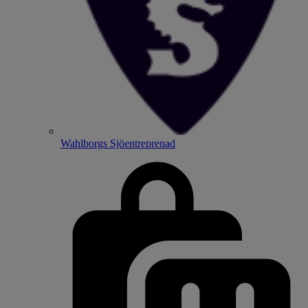
Wahlborgs Sjöentreprenad