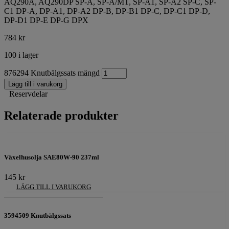
AQ290A, AQ290DP SP-A, SP-A/MT, SP-A1, SP-A2 SP-C, SP-
C1 DP-A, DP-A1, DP-A2 DP-B, DP-B1 DP-C, DP-C1 DP-D,
DP-D1 DP-E DP-G DPX
784
kr
100 i lager
876294 Knutbälgssats mängd
Lägg till i varukorg
Reservdelar
Relaterade produkter
Växelhusolja SAE80W-90 237ml
145
kr
LÄGG TILL I VARUKORG
3594509 Knutbälgssats