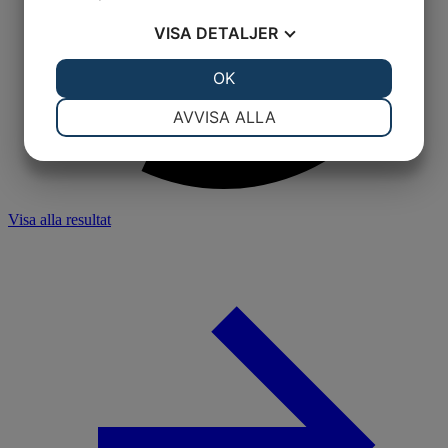
VISA
DETALJER
JA
NEJ
OK
JA
NEJ
NÖDVÄNDIG
INSTÄLLNINGAR
AVVISA ALLA
JA
NEJ
JA
NEJ
MARKNADSFÖRING
STATISTIK
Visa alla resultat