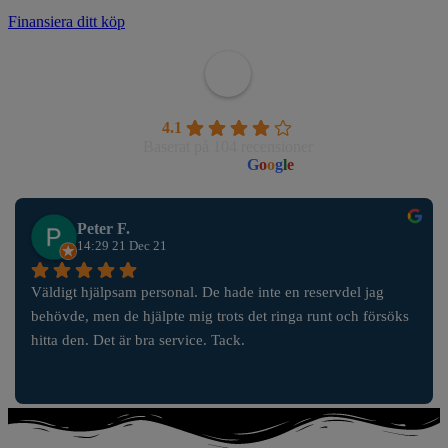
Finansiera ditt köp
Wahlborgs Marina AB
4.1
Baserat på 104 recensioner
powered by
G
o
o
g
l
e
Peter F.
14:29 21 Dec 21
Väldigt hjälpsam personal. De hade inte en reservdel jag 
behövde, men de hjälpte mig trots det ringa runt och försöks 
hitta den. Det är bra service. Tack.