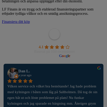
betalningen och anpassa upplägget efter din ekonomi.
LF Finans är en trygg och etablerad finansieringspartner som
erbjuder tydliga villkor och en smidig ansökningsprocess.
Finansiera ditt köp
Wahlborgs Marina AB
4.1
Baserat på 104 recensioner
powered by
G
o
o
g
l
e
Dan L.
a year ago
Vilken service och vilket bra bemötande! Jag hade problem 
med kylningen i båten som låg på Saltholmen. Då tog de sin 
egen båt ut och löste problemet på plats! Nu funkar 
kylningen och jag sparade en bärgning mm. Återigen grym 