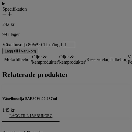
Specifikation
242
kr
99 i lager
Växelhusolja 80W90 1L mängd
Lägg till i varukorg
Oljor &
Oljor &
Vo
Motortillbehör
,
,
,
Reservdelar
,
Tillbehör
,
kemprodukter
kemprodukter
Pe
Relaterade produkter
Växelhusolja SAE80W-90 237ml
145
kr
LÄGG TILL I VARUKORG