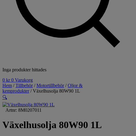
Inga produkter hittades
0
kr
0
Varukorg
Hem
/
Tillbehör
/
Motortillbehör
/
Oljor &
kemprodukter
/ Växelhusolja 80W90 1L
🔍
Artnr: 8M0207011
Växelhusolja 80W90 1L