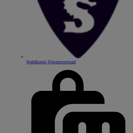
Wahlborgs Sjöentreprenad