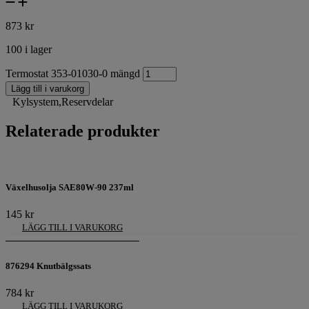
873
kr
100 i lager
Termostat 353-01030-0 mängd
Lägg till i varukorg
Kylsystem
,
Reservdelar
Relaterade produkter
Växelhusolja SAE80W-90 237ml
145
kr
LÄGG TILL I VARUKORG
876294 Knutbälgssats
784
kr
LÄGG TILL I VARUKORG