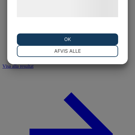
behandling af persondata på vores
hjemmeside.
OK
NØDVENDIGE
PRÆFERENCER
AFVIS ALLE
Visa alla resultat
MARKETING
STATISTIK