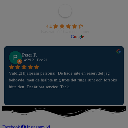
Wahlborgs Marina AB
4.1
Baserat på 104 recensioner
powered by
G
o
o
g
l
e
Peter F.
14:29 21 Dec 21
Väldigt hjälpsam personal. De hade inte en reservdel jag 
behövde, men de hjälpte mig trots det ringa runt och försöks 
hitta den. Det är bra service. Tack.
Facebook
Instagram