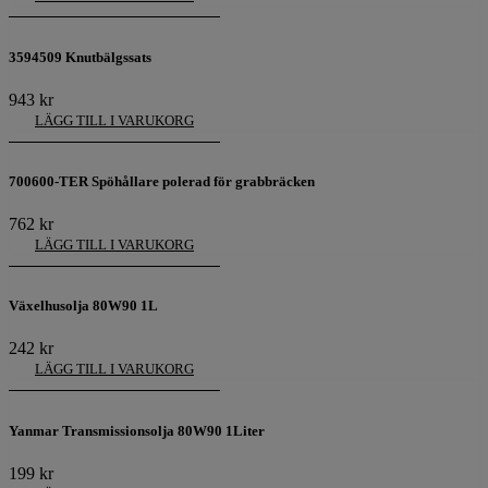
3594509 Knutbälgssats
943
kr
LÄGG TILL I VARUKORG
700600-TER Spöhållare polerad för grabbräcken
762
kr
LÄGG TILL I VARUKORG
Växelhusolja 80W90 1L
242
kr
LÄGG TILL I VARUKORG
Yanmar Transmissionsolja 80W90 1Liter
199
kr