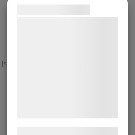
Samtykke til cookies
Vi og vores samarbejdspartnere bruger
teknologier, herunder cookies, til at
indsamle oplysninger om dig til forskellige
formål, herunder: Tilpasning af annoncering,
bedre brugeroplevelse, funktionalitet,
statistik og marketing. Disse oplysninger
kan blive delt med annoncerings- og
analysepartnere, som kan kombinere dem
med data, du tidligere har givet dem eller
de har indsamlet gennem din brug af deres
tjenester. Ved at klikke på 'OK' giver du
samtykke til disse formål.
Læs mere om vores brug af cookies og