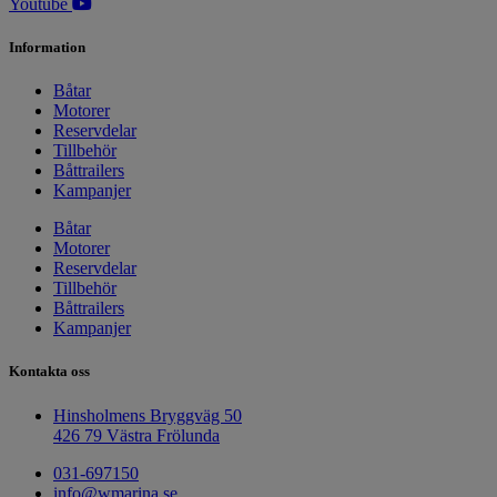
Youtube
Information
Båtar
Motorer
Reservdelar
Tillbehör
Båttrailers
Kampanjer
Båtar
Motorer
Reservdelar
Tillbehör
Båttrailers
Kampanjer
Kontakta oss
Hinsholmens Bryggväg 50
426 79 Västra Frölunda
031-697150
info@wmarina.se