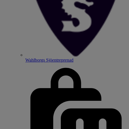
Wahlborgs Sjöentreprenad