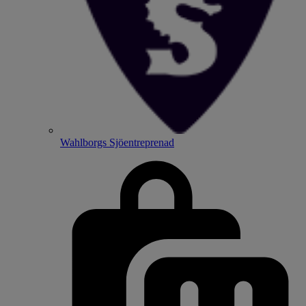
Wahlborgs Sjöentreprenad