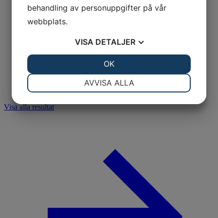
behandling av personuppgifter på vår
webbplats.
VISA
DETALJER
JA
NEJ
OK
JA
NEJ
NÖDVÄNDIG
INSTÄLLNINGAR
AVVISA ALLA
JA
NEJ
JA
NEJ
Visa alla resultat
MARKNADSFÖRING
STATISTIK