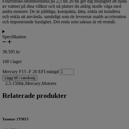
FourStroke-utombordarna på 2,5 till 20 hk ger dig möjlighet att njuta
av vattnet på dina villkor och nå platser du aldrig skulle våga med
andra motorer. De är pålitliga, kompakta, lätta, enkla att installera
och enkla att använda, samtidigt som de levererar snabb acceleration
och imponerande hastighet. Det enda som saknas är ett resmål.
Specifikation
38.595
kr
100 i lager
Mercury F15 -F 20 EFI mängd
Lägg till i varukorg
2,5-150hk
,
Mercury
,
Motorer
Relaterade produkter
Yanmar 2YM15