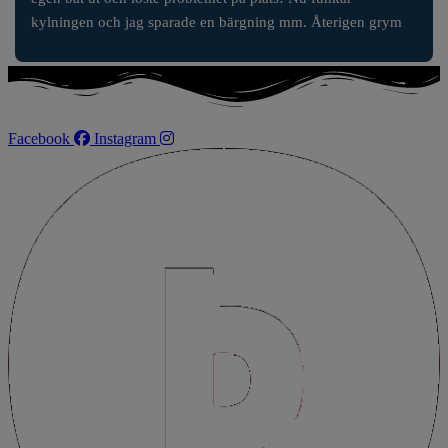
kylningen och jag sparade en bärgning mm. Återigen grym 
service!
Facebook
Instagram