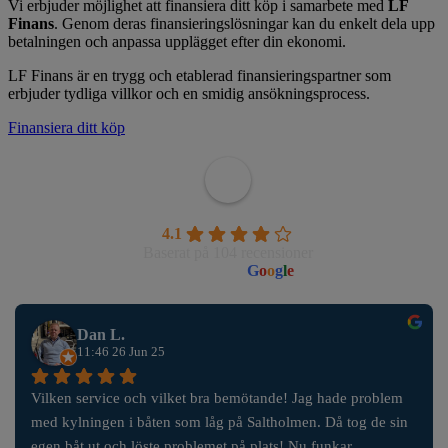
Vi erbjuder möjlighet att finansiera ditt köp i samarbete med
LF
Finans
. Genom deras finansieringslösningar kan du enkelt dela upp
betalningen och anpassa upplägget efter din ekonomi.
LF Finans är en trygg och etablerad finansieringspartner som
erbjuder tydliga villkor och en smidig ansökningsprocess.
Finansiera ditt köp
Wahlborgs Marina AB
4.1
Baserat på 104 recensioner
powered by
G
o
o
g
l
e
Dan L.
11:46 26 Jun 25
Vilken service och vilket bra bemötande! Jag hade problem 
med kylningen i båten som låg på Saltholmen. Då tog de sin 
egen båt ut och löste problemet på plats! Nu funkar 