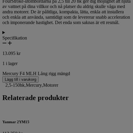
FourStroke-utombordarna på 2,5 till 20 hk ger dig möjlighet att njuta
av vattnet på dina villkor och nå platser du aldrig skulle våga med
andra motorer. De är pålitliga, kompakta, lätta, enkla att installera
och enkla att använda, samtidigt som de levererar snabb acceleration
och imponerande hastighet. Det enda som saknas är ett resmål.
Specifikation
13.095
kr
1 i lager
Mercury F4 MLH Lång rigg mängd
Lägg till i varukorg
2,5-150hk
,
Mercury
,
Motorer
Relaterade produkter
Yanmar 2YM15