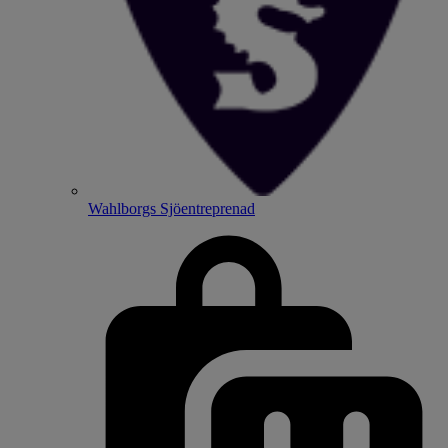
Wahlborgs Sjöentreprenad