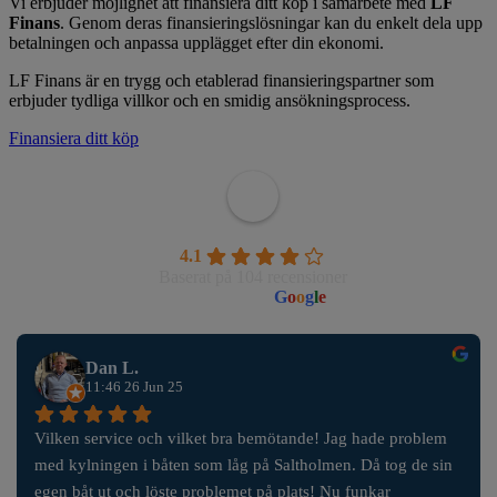
Vi erbjuder möjlighet att finansiera ditt köp i samarbete med
LF
Finans
. Genom deras finansieringslösningar kan du enkelt dela upp
betalningen och anpassa upplägget efter din ekonomi.
LF Finans är en trygg och etablerad finansieringspartner som
erbjuder tydliga villkor och en smidig ansökningsprocess.
Finansiera ditt köp
Wahlborgs Marina AB
4.1
Baserat på 104 recensioner
powered by
G
o
o
g
l
e
Dan L.
11:46 26 Jun 25
Vilken service och vilket bra bemötande! Jag hade problem 
med kylningen i båten som låg på Saltholmen. Då tog de sin 
egen båt ut och löste problemet på plats! Nu funkar 