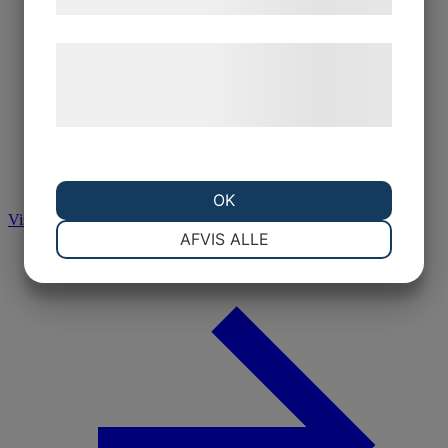
samtykke til disse formål.
Læs mere om vores brug af cookies og
behandling af persondata på vores
hjemmeside.
OK
Visa alla resultat
NØDVENDIGE
PRÆFERENCER
AFVIS ALLE
MARKETING
STATISTIK