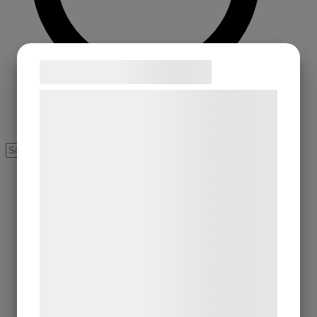
Samtykke til cookies
Vi og vores samarbejdspartnere bruger
teknologier, herunder cookies, til at
indsamle oplysninger om dig til forskellige
formål, herunder: Tilpasning af annoncering,
bedre brugeroplevelse, funktionalitet,
statistik og marketing. Disse oplysninger
kan blive delt med annoncerings- og
analysepartnere, som kan kombinere dem
med data, du tidligere har givet dem eller
de har indsamlet gennem din brug af deres
tjenester. Ved at klikke på 'OK' giver du