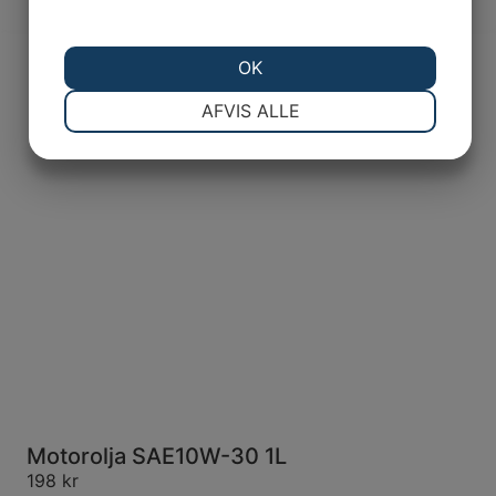
OK
NØDVENDIGE
PRÆFERENCER
AFVIS ALLE
MARKETING
STATISTIK
Motorolja SAE10W-30 1L
198
kr