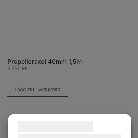
Propelleraxel 40mm 1,5m
5.750
kr
LÄGG TILL I VARUKORG
Samtykke til cookies