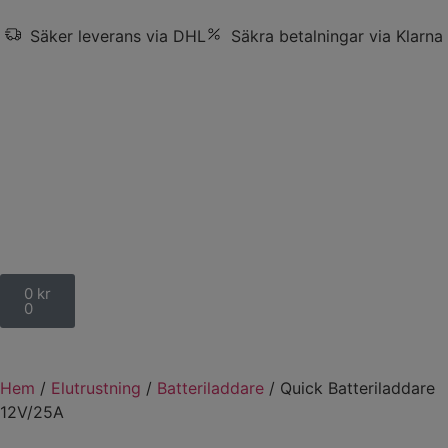
Säker leverans via DHL
Säkra betalningar via Klarna
0
kr
0
Hem
/
Elutrustning
/
Batteriladdare
/ Quick Batteriladdare
12V/25A