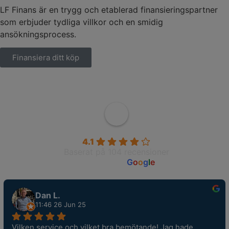
LF Finans är en trygg och etablerad finansieringspartner
som erbjuder tydliga villkor och en smidig
ansökningsprocess.
Finansiera ditt köp
Wahlborgs Marina AB
4.1
Baserat på 104 recensioner
powered by
G
o
o
g
l
e
Dan L.
11:46 26 Jun 25
Vilken service och vilket bra bemötande! Jag hade 