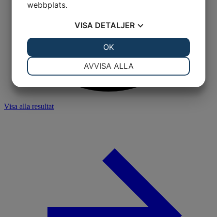
webbplats.
VISA
DETALJER
JA
NEJ
OK
JA
NEJ
NÖDVÄNDIG
INSTÄLLNINGAR
AVVISA ALLA
JA
NEJ
JA
NEJ
MARKNADSFÖRING
STATISTIK
Visa alla resultat