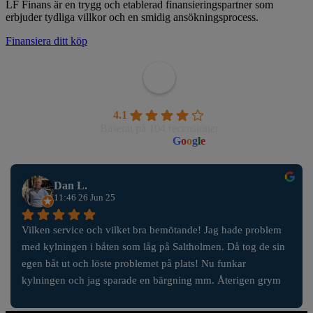
LF Finans är en trygg och etablerad finansieringspartner som
erbjuder tydliga villkor och en smidig ansökningsprocess.
Finansiera ditt köp
Wahlborgs Marina AB
4.1
Baserat på 104 recensioner
powered by
G
o
o
g
l
e
Dan L.
11:46 26 Jun 25
Vilken service och vilket bra bemötande! Jag hade problem 
med kylningen i båten som låg på Saltholmen. Då tog de sin 
egen båt ut och löste problemet på plats! Nu funkar 
kylningen och jag sparade en bärgning mm. Återigen grym 
service!