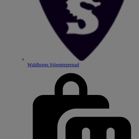
Wahlborgs Sjöentreprenad