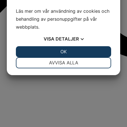
Läs mer om vår användning av cookies och
behandling av personuppgifter på vår
webbplats.
VISA
DETALJER
JA
NEJ
OK
JA
NEJ
NÖDVÄNDIG
INSTÄLLNINGAR
AVVISA ALLA
JA
NEJ
JA
NEJ
MARKNADSFÖRING
STATISTIK