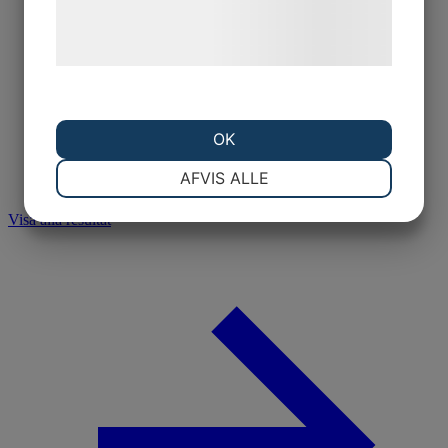
behandling af persondata på vores
hjemmeside.
OK
NØDVENDIGE
PRÆFERENCER
AFVIS ALLE
Visa alla resultat
MARKETING
STATISTIK