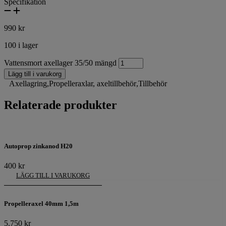
Specifikation
990
kr
100 i lager
Vattensmort axellager 35/50 mängd
Lägg till i varukorg
Axellagring
,
Propelleraxlar, axeltillbehör
,
Tillbehör
Relaterade produkter
Autoprop zinkanod H20
400
kr
LÄGG TILL I VARUKORG
Propelleraxel 40mm 1,5m
5.750
kr