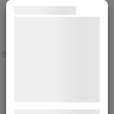
Samtykke til cookies
Vi og vores samarbejdspartnere bruger
teknologier, herunder cookies, til at
indsamle oplysninger om dig til forskellige
formål, herunder: Tilpasning af annoncering,
bedre brugeroplevelse, funktionalitet,
statistik og marketing. Disse oplysninger
kan blive delt med annoncerings- og
analysepartnere, som kan kombinere dem
med data, du tidligere har givet dem eller
de har indsamlet gennem din brug af deres
tjenester. Ved at klikke på 'OK' giver du
samtykke til disse formål.
Læs mere om vores brug af cookies og