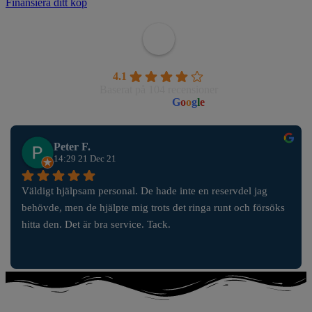
Finansiera ditt köp
Wahlborgs Marina AB
4.1
Baserat på 104 recensioner
powered by
G
o
o
g
l
e
Peter F.
14:29 21 Dec 21
Väldigt hjälpsam personal. De hade inte en reservdel jag 
behövde, men de hjälpte mig trots det ringa runt och försöks 
hitta den. Det är bra service. Tack.