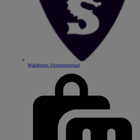
Wahlborgs Sjöentreprenad