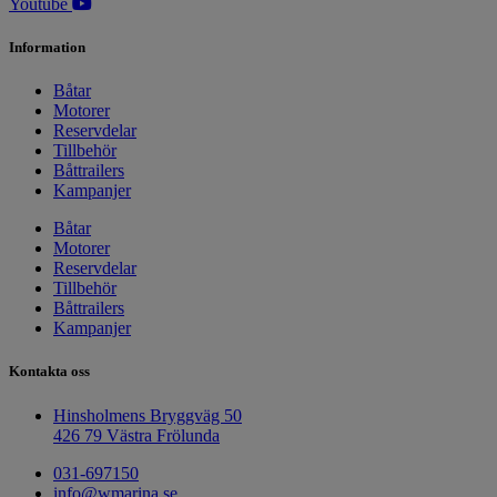
Youtube
Information
Båtar
Motorer
Reservdelar
Tillbehör
Båttrailers
Kampanjer
Båtar
Motorer
Reservdelar
Tillbehör
Båttrailers
Kampanjer
Kontakta oss
Hinsholmens Bryggväg 50
426 79 Västra Frölunda
031-697150
info@wmarina.se