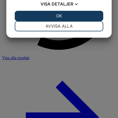
VISA
DETALJER
JA
NEJ
OK
JA
NEJ
NÖDVÄNDIG
INSTÄLLNINGAR
AVVISA ALLA
JA
NEJ
JA
NEJ
MARKNADSFÖRING
STATISTIK
Visa alla resultat