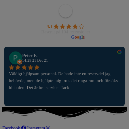
Wahlborgs Marina AB
4.1
Baserat på 104 recensioner
powered by
G
o
o
g
l
e
Peter F.
14:29 21 Dec 21
Väldigt hjälpsam personal. De hade inte en reservdel jag 
behövde, men de hjälpte mig trots det ringa runt och försöks 
hitta den. Det är bra service. Tack.
Facebook
Instagram