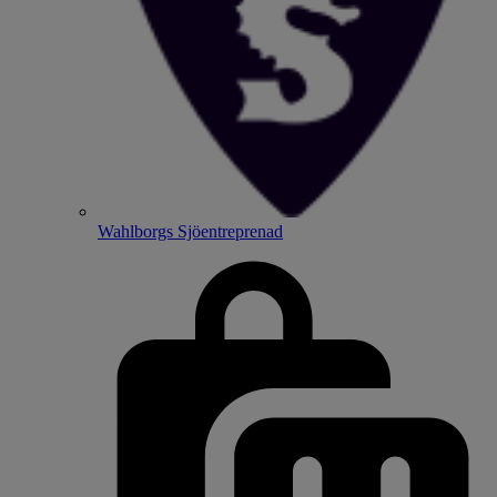
Wahlborgs Sjöentreprenad