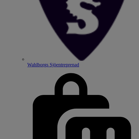
Wahlborgs Sjöentreprenad