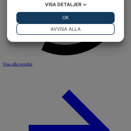
VISA
DETALJER
JA
NEJ
OK
JA
NEJ
NÖDVÄNDIG
INSTÄLLNINGAR
AVVISA ALLA
JA
NEJ
JA
NEJ
MARKNADSFÖRING
STATISTIK
Visa alla resultat