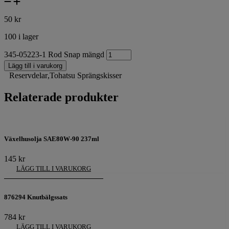
50
kr
100 i lager
345-05223-1 Rod Snap mängd
Lägg till i varukorg
Reservdelar
,
Tohatsu Sprängskisser
Relaterade produkter
Växelhusolja SAE80W-90 237ml
145
kr
LÄGG TILL I VARUKORG
876294 Knutbälgssats
784
kr
LÄGG TILL I VARUKORG