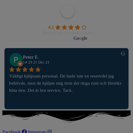
Wahlborgs Marina AB
4.1
Baserat på 104 recensioner
powered by
G
o
o
g
l
e
Peter F.
14:29 21 Dec 21
Väldigt hjälpsam personal. De hade inte en reservdel jag 
behövde, men de hjälpte mig trots det ringa runt och försöks 
hitta den. Det är bra service. Tack.
Facebook
Instagram