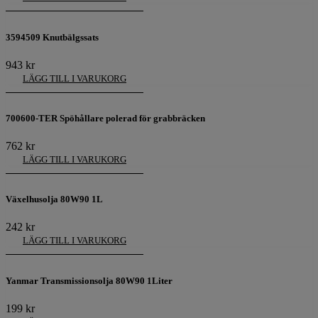
3594509 Knutbälgssats
943
kr
LÄGG TILL I VARUKORG
700600-TER Spöhållare polerad för grabbräcken
762
kr
LÄGG TILL I VARUKORG
Växelhusolja 80W90 1L
242
kr
LÄGG TILL I VARUKORG
Yanmar Transmissionsolja 80W90 1Liter
199
kr