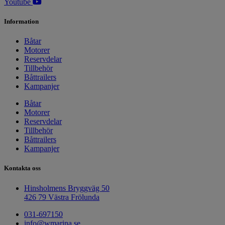
Youtube
Information
Båtar
Motorer
Reservdelar
Tillbehör
Båttrailers
Kampanjer
Båtar
Motorer
Reservdelar
Tillbehör
Båttrailers
Kampanjer
Kontakta oss
Hinsholmens Bryggväg 50
426 79 Västra Frölunda
031-697150
info@wmarina.se