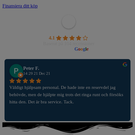
Finansiera ditt köp
Wahlborgs Marina AB
4.1
Baserat på 104 recensioner
powered by
G
o
o
g
l
e
Peter F.
14:29 21 Dec 21
Väldigt hjälpsam personal. De hade inte en reservdel jag 
behövde, men de hjälpte mig trots det ringa runt och försöks 
hitta den. Det är bra service. Tack.