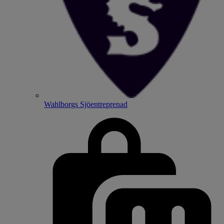
Wahlborgs Sjöentreprenad