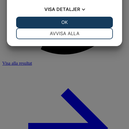
VISA
DETALJER
JA
NEJ
OK
JA
NEJ
NÖDVÄNDIG
INSTÄLLNINGAR
AVVISA ALLA
JA
NEJ
JA
NEJ
MARKNADSFÖRING
STATISTIK
Visa alla resultat