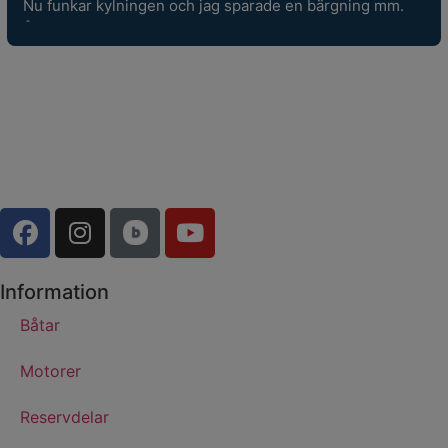
Nu funkar kylningen och jag sparade en bärgning mm. 
Återigen grym service!
Information
Båtar
Motorer
Reservdelar