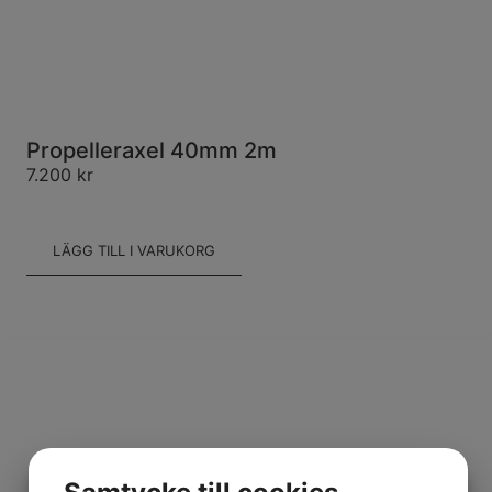
Propelleraxel 40mm 2m
7.200
kr
LÄGG TILL I VARUKORG