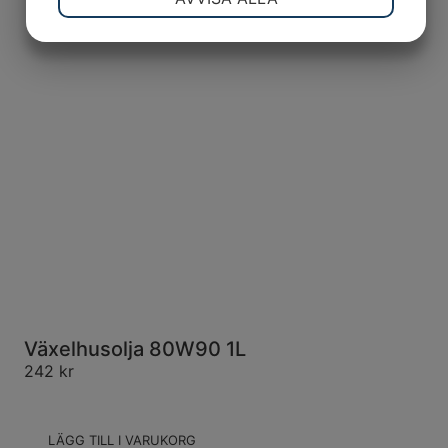
JA
NEJ
JA
NEJ
MARKNADSFÖRING
STATISTIK
Växelhusolja 80W90 1L
242
kr
LÄGG TILL I VARUKORG