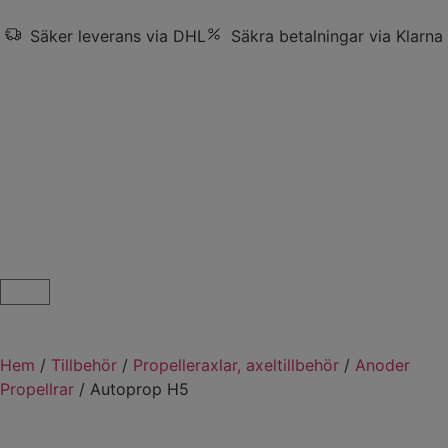
Säker leverans via DHL
Säkra betalningar via Klarna
Hem
/
Tillbehör
/
Propelleraxlar, axeltillbehör
/
Anoder
Propellrar
/ Autoprop H5