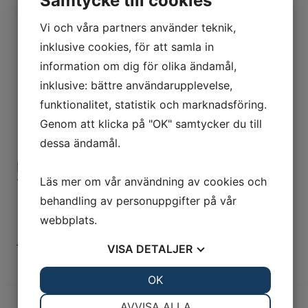
Samtycke till cookies
Vi och våra partners använder teknik,
inklusive cookies, för att samla in
information om dig för olika ändamål,
inklusive: bättre användarupplevelse,
funktionalitet, statistik och marknadsföring.
Genom att klicka på "OK" samtycker du till
dessa ändamål.
Motorolja SAE10W-30 1L
Läs mer om vår användning av cookies och
198
kr
behandling av personuppgifter på vår
webbplats.
LÄGG TILL I VARUKORG
VISA
DETALJER
JA
NEJ
OK
JA
NEJ
NÖDVÄNDIG
INSTÄLLNINGAR
AVVISA ALLA