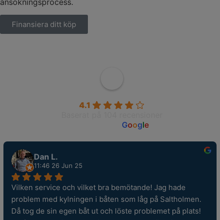
ansökningsprocess.
Finansiera ditt köp
Wahlborgs Marina AB
4.1
Baserat på 104 recensioner
powered by
G
o
o
g
l
e
Dan L.
11:46 26 Jun 25
Vilken service och vilket bra bemötande! Jag hade 
problem med kylningen i båten som låg på Saltholmen. 
Då tog de sin egen båt ut och löste problemet på plats! 