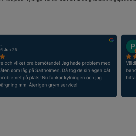
.
26 Jun 25
ce och vilket bra bemötande! Jag hade problem med 
Väld
båten som låg på Saltholmen. Då tog de sin egen båt 
behö
 problemet på plats! Nu funkar kylningen och jag 
hitt
bärgning mm. Återigen grym service!