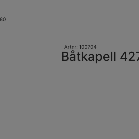
180
Artnr: 100704
Båtkapell 4