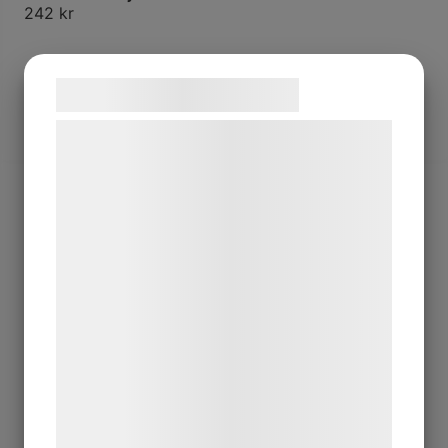
242
kr
LÄGG TILL I VARUKORG
Samtykke til cookies
Vi og vores samarbejdspartnere bruger
teknologier, herunder cookies, til at
indsamle oplysninger om dig til forskellige
formål, herunder: Tilpasning af annoncering,
bedre brugeroplevelse, funktionalitet,
statistik og marketing. Disse oplysninger
kan blive delt med annoncerings- og
analysepartnere, som kan kombinere dem
med data, du tidligere har givet dem eller
de har indsamlet gennem din brug af deres
tjenester. Ved at klikke på 'OK' giver du
samtykke til disse formål.