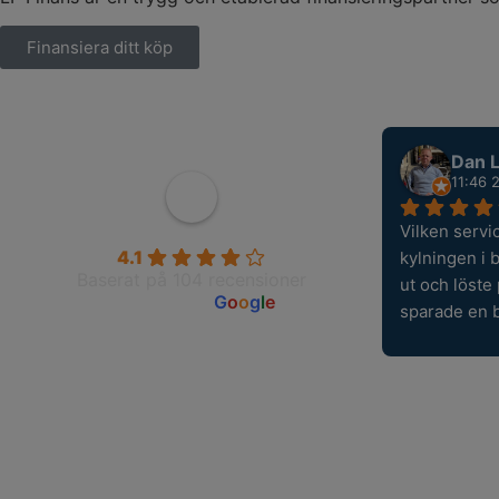
Finansiera ditt köp
Dan L
11:46 
Vilken servi
Wahlborgs Marina AB
4.1
kylningen i 
Baserat på 104 recensioner
ut och löste
powered by
G
o
o
g
l
e
sparade en 