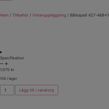
Hem
/
Tillbehör
/
Vinteruppläggning
/ Båtkapell 427-488×
Specifikation
1.075
kr
100 i lager
Lägg till i varukorg