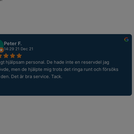
Peter F.
14:29 21 Dec 21
igt hjälpsam personal. De hade inte en reservdel jag 
vde, men de hjälpte mig trots det ringa runt och försöks 
a den. Det är bra service. Tack.