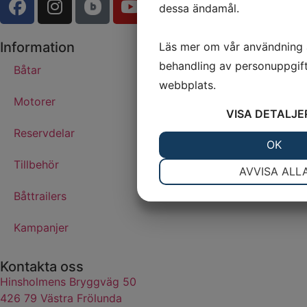
dessa ändamål.
Information
Läs mer om vår användning 
behandling av personuppgift
Båtar
webbplats.
Motorer
VISA
DETALJE
Reservdelar
JA
NEJ
OK
Tillbehör
NÖDVÄNDIG
IN
AVVISA ALL
JA
NEJ
Båttrailers
MARKNADSFÖRING
Kampanjer
Kontakta oss
Hinsholmens Bryggväg 50
426 79 Västra Frölunda