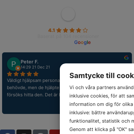
Wahlborgs Marina AB
4.1
Baserat på 104 recensioner
powered by
G
o
o
g
l
e
Peter F.
14:29 21 Dec 21
Samtycke till cook
Väldigt hjälpsam personal. De hade inte en reservdel jag 
Vi och våra partners använde
behövde, men de hjälpte mig trots det ringa runt och 
försöks hitta den. Det är bra service. Tack.
inklusive cookies, för att sa
information om dig för olik
inklusive: bättre användarup
funktionalitet, statistik och
Genom att klicka på "OK" sam