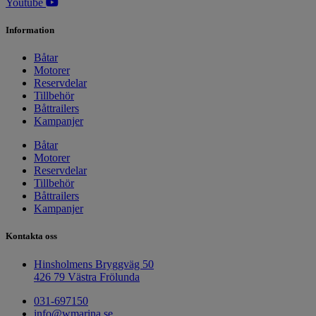
Youtube
Information
Båtar
Motorer
Reservdelar
Tillbehör
Båttrailers
Kampanjer
Båtar
Motorer
Reservdelar
Tillbehör
Båttrailers
Kampanjer
Kontakta oss
Hinsholmens Bryggväg 50
426 79 Västra Frölunda
031-697150
info@wmarina.se