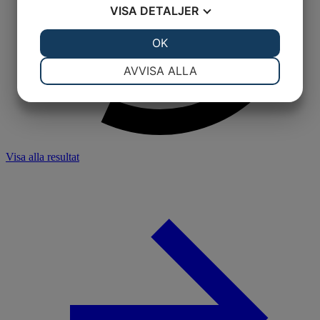
VISA
DETALJER
JA
NEJ
OK
JA
NEJ
NÖDVÄNDIG
INSTÄLLNINGAR
AVVISA ALLA
JA
NEJ
JA
NEJ
MARKNADSFÖRING
STATISTIK
Visa alla resultat