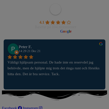
Wahlborgs Marina AB
4.1
Baserat på 104 recensioner
powered by
G
o
o
g
l
e
Peter F.
14:29 21 Dec 21
Väldigt hjälpsam personal. De hade inte en reservdel jag 
behövde, men de hjälpte mig trots det ringa runt och försöks 
hitta den. Det är bra service. Tack.
Facebook
Instagram