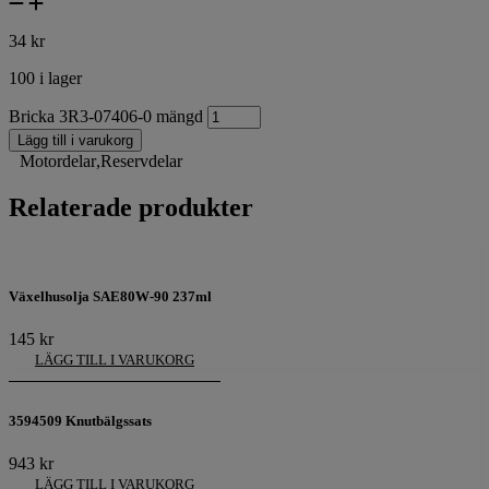
34
kr
100 i lager
Bricka 3R3-07406-0 mängd
Lägg till i varukorg
Motordelar
,
Reservdelar
Relaterade produkter
Växelhusolja SAE80W-90 237ml
145
kr
LÄGG TILL I VARUKORG
3594509 Knutbälgssats
943
kr
LÄGG TILL I VARUKORG