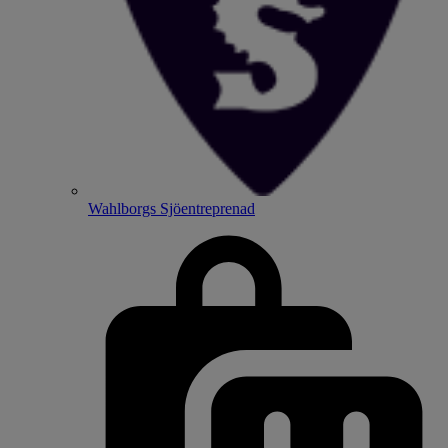
Wahlborgs Sjöentreprenad