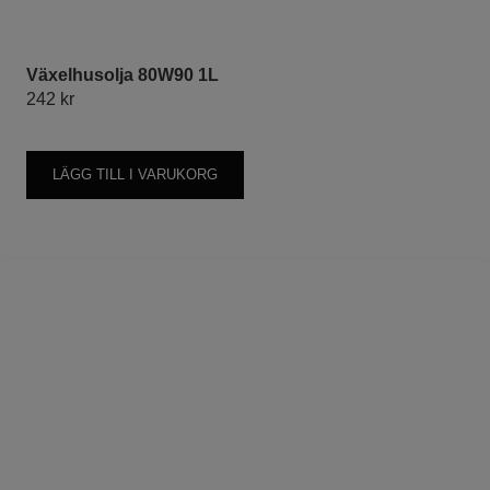
Växelhusolja 80W90 1L
242
kr
LÄGG TILL I VARUKORG