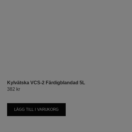
Kylvätska VCS-2 Färdigblandad 5L
382
kr
LÄGG TILL I VARUKORG