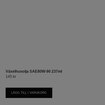
Växelhusolja SAE80W-90 237ml
145
kr
LÄGG TILL I VARUKORG