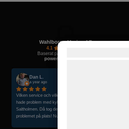
Wahlborgs Marina AB
4.1
Samtykke til cook
Baserat på 104 recensioner
powered by
G
o
o
g
l
e
Vi og vores samarbejdspart
teknologier, herunder cookies
Peter F.
indsamle oplysninger om dig 
5 years ago
formål, herunder: Tilpasning
Väldigt hjälpsam personal. De hade inte en 
bedre brugeroplevelse, funkt
 
reservdel jag behövde, men de hjälpte mig trots 
statistik og marketing. Diss
 
det ringa runt och försöks hitta den. Det är bra 
kan blive delt med annoncer
 
service. Tack.
analysepartnere, som kan 
ce!
med data, du tidligere har g