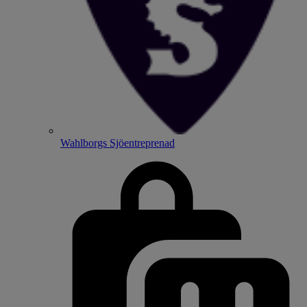
Wahlborgs Sjöentreprenad