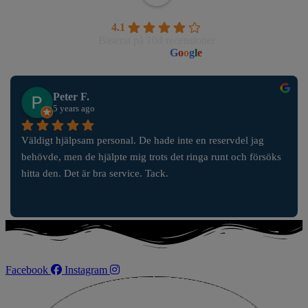
Wahlborgs Marina AB
4.1
Baserat på 104 recensioner
powered by
G
o
o
g
l
e
Peter F.
5 years ago
Väldigt hjälpsam personal. De hade inte en reservdel jag 
behövde, men de hjälpte mig trots det ringa runt och försöks 
hitta den. Det är bra service. Tack.
Facebook
Instagram