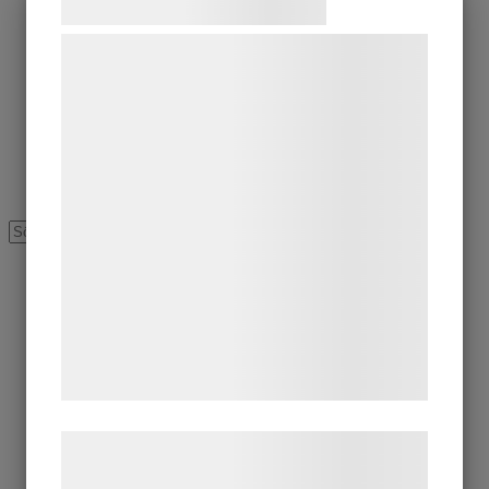
Samtykke til cookies
Vi og vores samarbejdspartnere bruger
teknologier, herunder cookies, til at
indsamle oplysninger om dig til forskellige
formål, herunder: Tilpasning af annoncering,
bedre brugeroplevelse, funktionalitet,
statistik og marketing. Disse oplysninger
kan blive delt med annoncerings- og
analysepartnere, som kan kombinere dem
med data, du tidligere har givet dem eller
de har indsamlet gennem din brug af deres
tjenester. Ved at klikke på 'OK' giver du
samtykke til disse formål.
Læs mere om vores brug af cookies og
behandling af persondata på vores