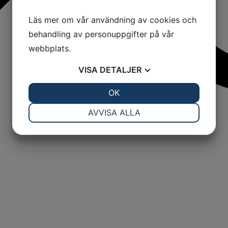
Läs mer om vår användning av cookies och
behandling av personuppgifter på vår
webbplats.
VISA
DETALJER
JA
NEJ
OK
JA
NEJ
NÖDVÄNDIG
INSTÄLLNINGAR
AVVISA ALLA
JA
NEJ
JA
NEJ
MARKNADSFÖRING
STATISTIK