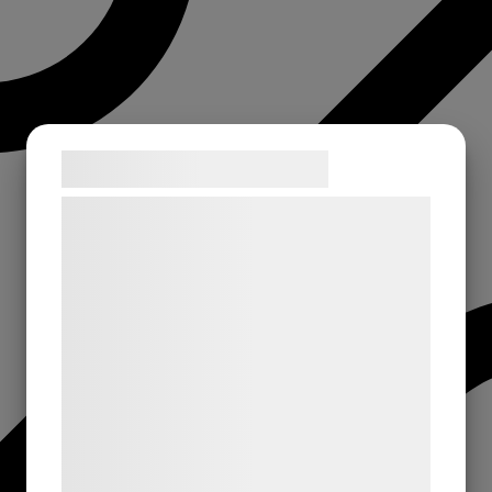
Samtykke til cookies
Vi og vores samarbejdspartnere bruger
teknologier, herunder cookies, til at
indsamle oplysninger om dig til forskellige
formål, herunder: Tilpasning af annoncering,
bedre brugeroplevelse, funktionalitet,
statistik og marketing. Disse oplysninger
kan blive delt med annoncerings- og
analysepartnere, som kan kombinere dem
med data, du tidligere har givet dem eller
de har indsamlet gennem din brug af deres