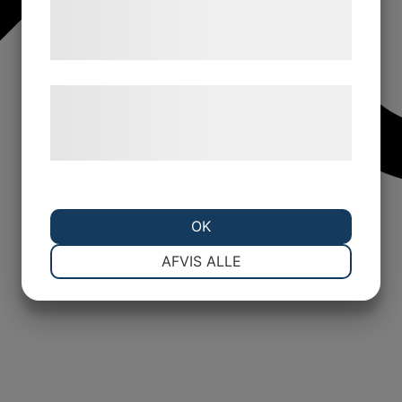
tjenester. Ved at klikke på 'OK' giver du
samtykke til disse formål.
Læs mere om vores brug af cookies og
behandling af persondata på vores
hjemmeside.
OK
NØDVENDIGE
PRÆFERENCER
AFVIS ALLE
MARKETING
STATISTIK