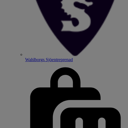
Wahlborgs Sjöentreprenad