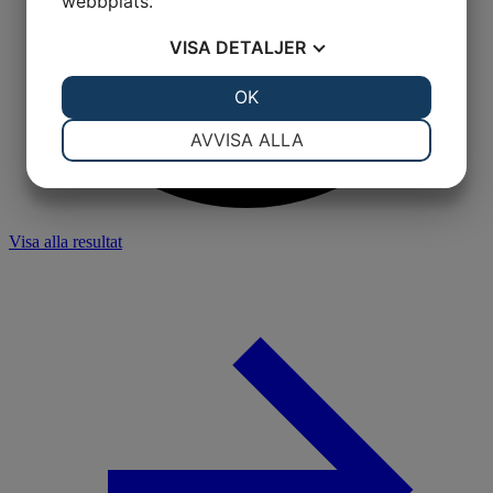
webbplats.
VISA
DETALJER
JA
NEJ
OK
JA
NEJ
NÖDVÄNDIG
INSTÄLLNINGAR
AVVISA ALLA
JA
NEJ
JA
NEJ
MARKNADSFÖRING
STATISTIK
Visa alla resultat