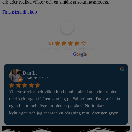
erbjuder tydliga villkor och en smidig ansökningsprocess.
Finansiera ditt köp
Wahlborgs Marina AB
4.1
Baserat på 104 recensioner
powered by
G
o
o
g
l
e
Dan L.
11:46 26 Jun 25
Vilken service och vilket bra bemötande! Jag hade problem 
med kylningen i båten som låg på Saltholmen. Då tog de sin 
egen båt ut och löste problemet på plats! Nu funkar 
kylningen och jag sparade en bärgning mm. Återigen grym 
service!