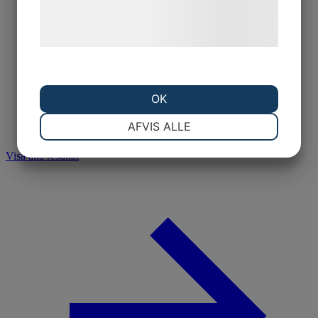
behandling af persondata på vores
hjemmeside.
OK
NØDVENDIGE
PRÆFERENCER
AFVIS ALLE
Visa alla resultat
MARKETING
STATISTIK