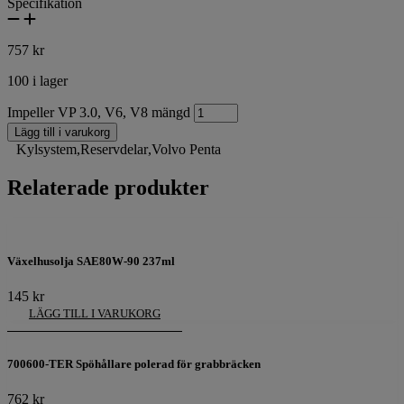
Specifikation
757
kr
100 i lager
Impeller VP 3.0, V6, V8 mängd
Lägg till i varukorg
Kylsystem
,
Reservdelar
,
Volvo Penta
Relaterade produkter
Växelhusolja SAE80W-90 237ml
145
kr
LÄGG TILL I VARUKORG
700600-TER Spöhållare polerad för grabbräcken
762
kr