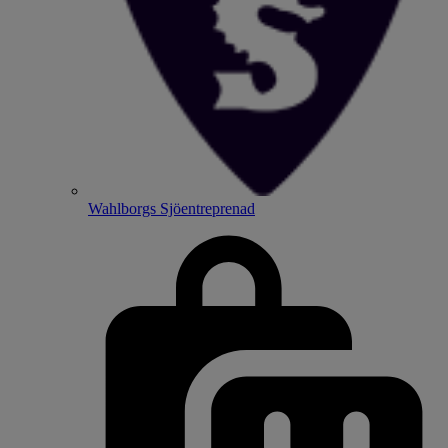
Wahlborgs Sjöentreprenad