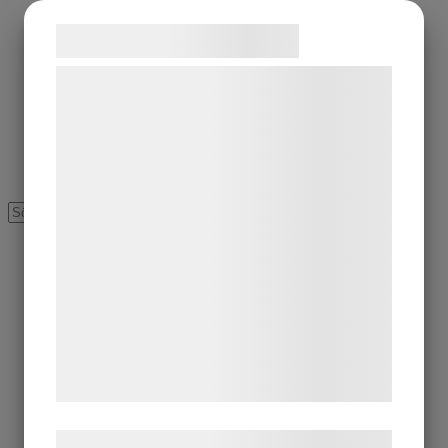
Samtykke til cookies
Vi og vores samarbejdspartnere bruger
teknologier, herunder cookies, til at
indsamle oplysninger om dig til forskellige
formål, herunder: Tilpasning af annoncering,
bedre brugeroplevelse, funktionalitet,
statistik og marketing. Disse oplysninger
kan blive delt med annoncerings- og
analysepartnere, som kan kombinere dem
med data, du tidligere har givet dem eller
de har indsamlet gennem din brug af deres
tjenester. Ved at klikke på 'OK' giver du
samtykke til disse formål.
Læs mere om vores brug af cookies og