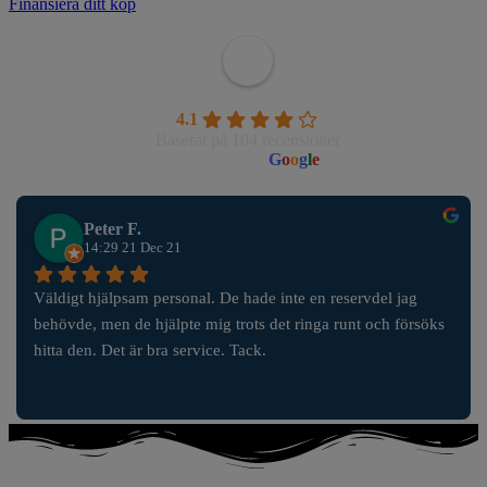
Finansiera ditt köp
Wahlborgs Marina AB
4.1
Baserat på 104 recensioner
powered by
G
o
o
g
l
e
Peter F.
14:29 21 Dec 21
Väldigt hjälpsam personal. De hade inte en reservdel jag 
behövde, men de hjälpte mig trots det ringa runt och försöks 
hitta den. Det är bra service. Tack.