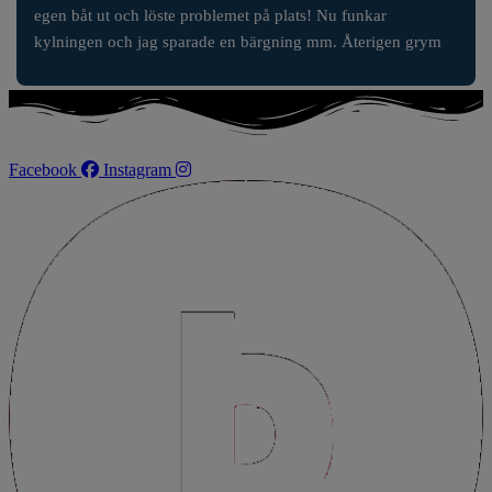
egen båt ut och löste problemet på plats! Nu funkar 
kylningen och jag sparade en bärgning mm. Återigen grym 
service!
Facebook
Instagram