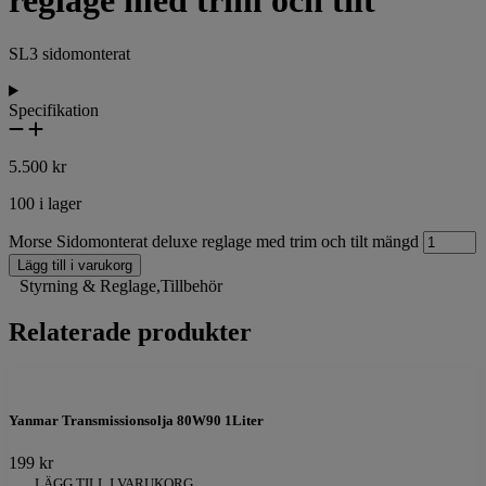
reglage med trim och tilt
SL3 sidomonterat
Specifikation
5.500
kr
100 i lager
Morse Sidomonterat deluxe reglage med trim och tilt mängd
Lägg till i varukorg
Styrning & Reglage
,
Tillbehör
Relaterade produkter
Yanmar Transmissionsolja 80W90 1Liter
199
kr
LÄGG TILL I VARUKORG