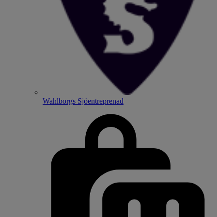
Wahlborgs Sjöentreprenad