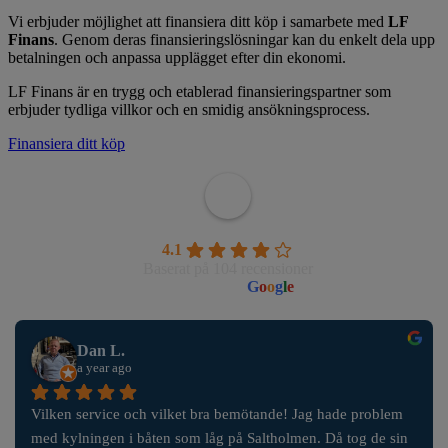
Vi erbjuder möjlighet att finansiera ditt köp i samarbete med
LF
Finans
. Genom deras finansieringslösningar kan du enkelt dela upp
betalningen och anpassa upplägget efter din ekonomi.
LF Finans är en trygg och etablerad finansieringspartner som
erbjuder tydliga villkor och en smidig ansökningsprocess.
Finansiera ditt köp
Wahlborgs Marina AB
4.1
Baserat på 104 recensioner
powered by
G
o
o
g
l
e
Dan L.
a year ago
Vilken service och vilket bra bemötande! Jag hade problem 
med kylningen i båten som låg på Saltholmen. Då tog de sin 