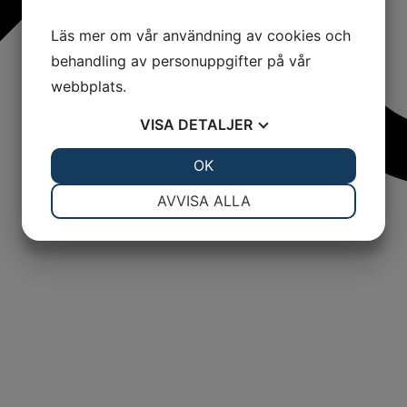
Läs mer om vår användning av cookies och
behandling av personuppgifter på vår
webbplats.
VISA
DETALJER
JA
NEJ
OK
JA
NEJ
NÖDVÄNDIG
INSTÄLLNINGAR
AVVISA ALLA
JA
NEJ
JA
NEJ
MARKNADSFÖRING
STATISTIK