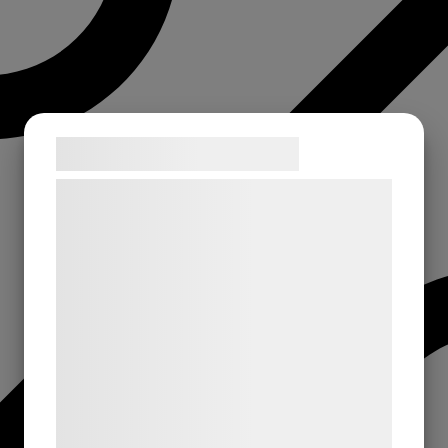
Samtykke til cookies
Vi og vores samarbejdspartnere bruger
teknologier, herunder cookies, til at
indsamle oplysninger om dig til forskellige
formål, herunder: Tilpasning af annoncering,
bedre brugeroplevelse, funktionalitet,
statistik og marketing. Disse oplysninger
kan blive delt med annoncerings- og
analysepartnere, som kan kombinere dem
med data, du tidligere har givet dem eller
de har indsamlet gennem din brug af deres