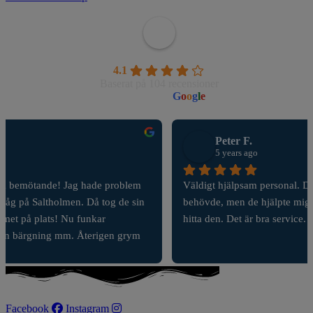
Wahlborgs Marina AB
4.1
Baserat på 104 recensioner
powered by
G
o
o
g
l
e
Peter F.
5 years ago
Väldigt hjälpsam personal. De hade inte en reservdel jag 
behövde, men de hjälpte mig trots det ringa runt och försöks 
hitta den. Det är bra service. Tack.
Facebook
Instagram