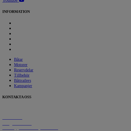
Youtube
INFORMATION
Båtar
Motorer
Reservdelar
Tillbehör
Båttrailers
Kampanjer
Båtar
Motorer
Reservdelar
Tillbehör
Båttrailers
Kampanjer
KONTAKTA OSS
Hinsholmens Bryggväg 50
426 79 Västra Frölunda
031-697150
info@wmarina.se
Cookies
2026 Wahlborgs Marina AB