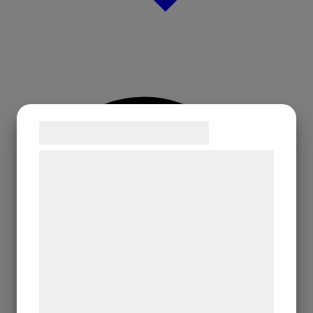
Samtykke til cookies
Vi og vores samarbejdspartnere bruger
teknologier, herunder cookies, til at
indsamle oplysninger om dig til forskellige
formål, herunder: Tilpasning af annoncering,
bedre brugeroplevelse, funktionalitet,
statistik og marketing. Disse oplysninger
kan blive delt med annoncerings- og
analysepartnere, som kan kombinere dem