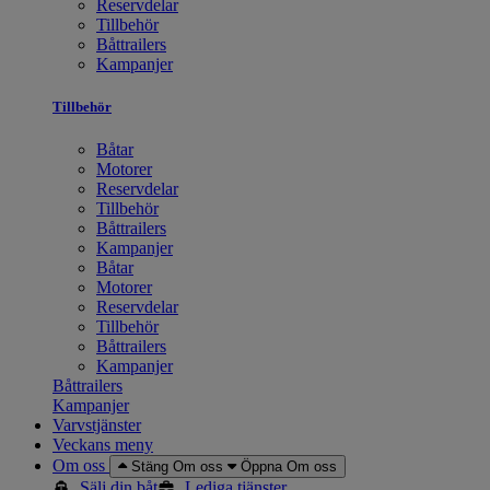
Reservdelar
Tillbehör
Båttrailers
Kampanjer
Tillbehör
Båtar
Motorer
Reservdelar
Tillbehör
Båttrailers
Kampanjer
Båtar
Motorer
Reservdelar
Tillbehör
Båttrailers
Kampanjer
Båttrailers
Kampanjer
Varvstjänster
Veckans meny
Om oss
Stäng Om oss
Öppna Om oss
Sälj din båt
Lediga tjänster