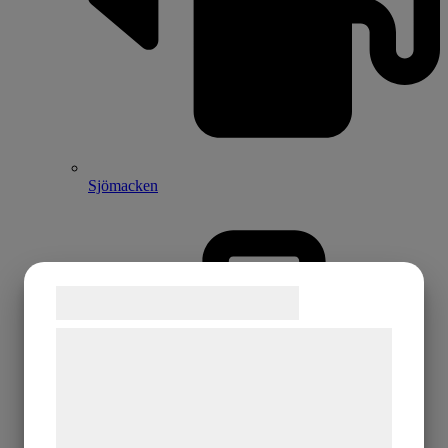
Sjömacken
Samtykke til cookies
Vi og vores samarbejdspartnere bruger
teknologier, herunder cookies, til at
indsamle oplysninger om dig til forskellige
formål, herunder: Tilpasning af annoncering,