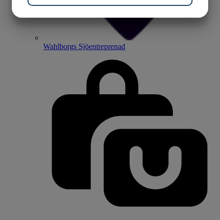
MARKETING
STATISTIK
Wahlborgs Sjöentreprenad