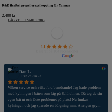
R&D flexibel propelleraxelkoppling för Yanmar
2.400
kr
LÄGG TILL I VARUKORG
Wahlborgs Marina AB
4.1
Baserat på 104 recensioner
powered by
G
o
o
g
l
e
Dan L.
11:46 26 Jun 25
Vilken service och vilket bra bemötande! Jag hade problem 
med kylningen i båten som låg på Saltholmen. Då tog de sin 
egen båt ut och löste problemet på plats! Nu funkar 
kylningen och jag sparade en bärgning mm. Återigen grym 
service!