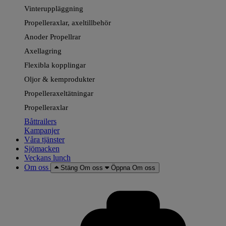
Vinteruppläggning
Propelleraxlar, axeltillbehör
Anoder Propellrar
Axellagring
Flexibla kopplingar
Oljor & kemprodukter
Propelleraxeltätningar
Propelleraxlar
Båttrailers
Kampanjer
Våra tjänster
Sjömacken
Veckans lunch
Om oss
Stäng Om oss
Öppna Om oss