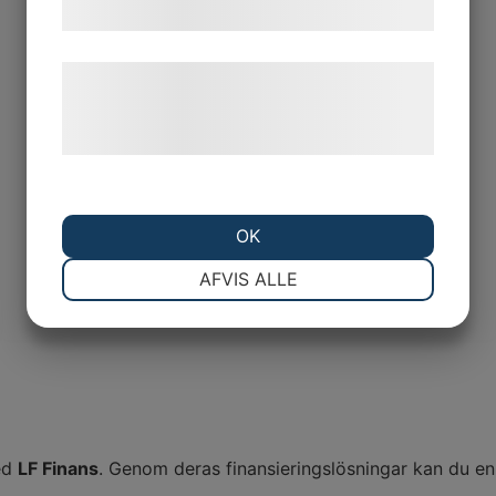
samtykke til disse formål.
Læs mere om vores brug af cookies og
behandling af persondata på vores
hjemmeside.
Växelhusolja 80W90 1L
242
kr
OK
LÄGG TILL I VARUKORG
NØDVENDIGE
PRÆFERENCER
AFVIS ALLE
MARKETING
STATISTIK
med
LF Finans
. Genom deras finansieringslösningar kan du en