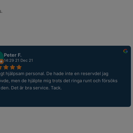
s.
Peter F.
14:29 21 Dec 21
igt hjälpsam personal. De hade inte en reservdel jag 
vde, men de hjälpte mig trots det ringa runt och försöks 
a den. Det är bra service. Tack.