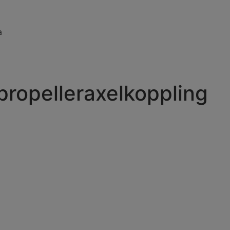
a
propelleraxelkoppling