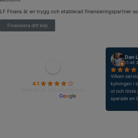
LF Finans är en trygg och etablerad finansieringspartner s
Finansiera ditt köp
Dan L
11:46 
Vilken servi
Wahlborgs Marina AB
4.1
kylningen i 
Baserat på 104 recensioner
ut och löste
powered by
G
o
o
g
l
e
sparade en 