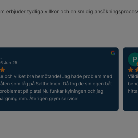
om erbjuder tydliga villkor och en smidig ansökningsproces
.
26 Jun 25
ce och vilket bra bemötande! Jag hade problem med 
Väld
båten som låg på Saltholmen. Då tog de sin egen båt 
behö
 problemet på plats! Nu funkar kylningen och jag 
hitt
bärgning mm. Återigen grym service!