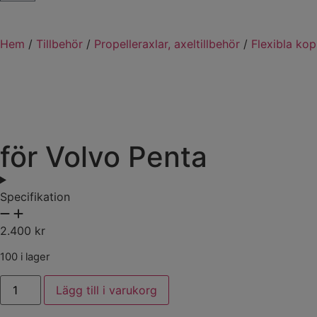
Hem
/
Tillbehör
/
Propelleraxlar, axeltillbehör
/
Flexibla kop
för Volvo Penta
Specifikation
2.400
kr
100 i lager
Lägg till i varukorg