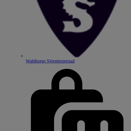
Wahlborgs Sjöentreprenad