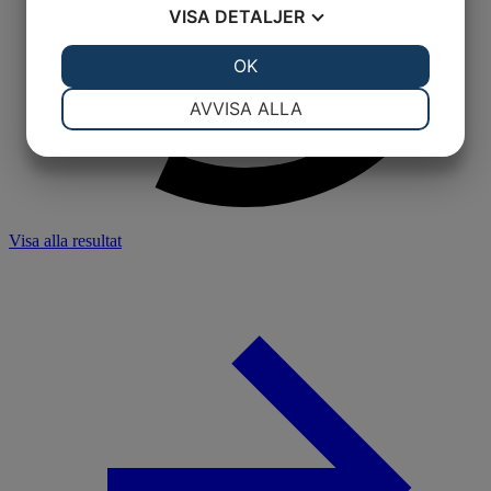
VISA
DETALJER
JA
NEJ
OK
JA
NEJ
NÖDVÄNDIG
INSTÄLLNINGAR
AVVISA ALLA
JA
NEJ
JA
NEJ
MARKNADSFÖRING
STATISTIK
Visa alla resultat