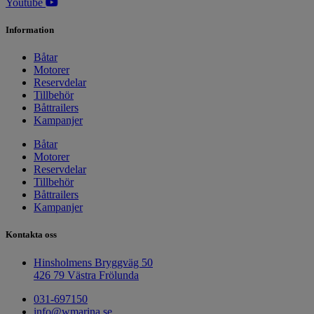
Youtube
Information
Båtar
Motorer
Reservdelar
Tillbehör
Båttrailers
Kampanjer
Båtar
Motorer
Reservdelar
Tillbehör
Båttrailers
Kampanjer
Kontakta oss
Hinsholmens Bryggväg 50
426 79 Västra Frölunda
031-697150
info@wmarina.se