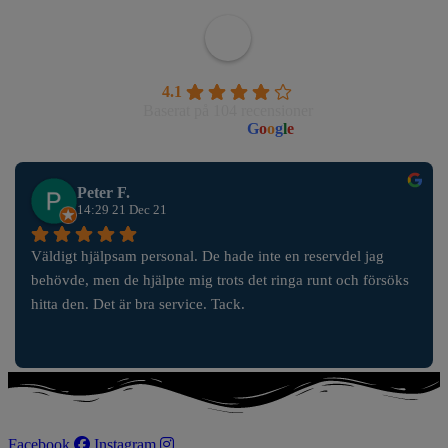
Wahlborgs Marina AB
4.1
Baserat på 104 recensioner
powered by
G
o
o
g
l
e
Peter F.
14:29 21 Dec 21
Väldigt hjälpsam personal. De hade inte en reservdel jag 
behövde, men de hjälpte mig trots det ringa runt och försöks 
hitta den. Det är bra service. Tack.
Facebook
Instagram