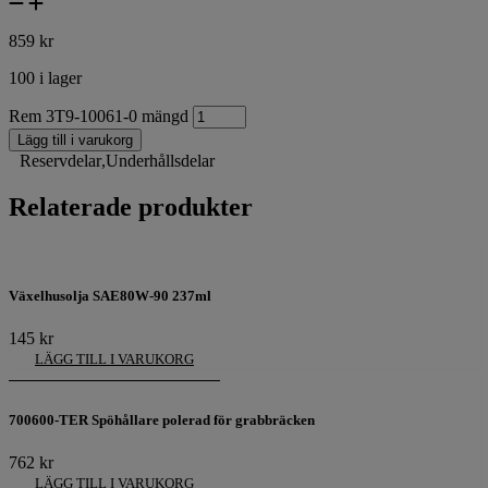
859
kr
100 i lager
Rem 3T9-10061-0 mängd
Lägg till i varukorg
Reservdelar
,
Underhållsdelar
Relaterade produkter
Växelhusolja SAE80W-90 237ml
145
kr
LÄGG TILL I VARUKORG
700600-TER Spöhållare polerad för grabbräcken
762
kr
LÄGG TILL I VARUKORG