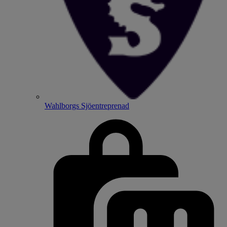
Wahlborgs Sjöentreprenad