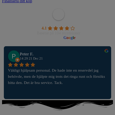
Finansiera ditt köp
Wahlborgs Marina AB
4.1
Baserat på 104 recensioner
powered by
G
o
o
g
l
e
Peter F.
14:29 21 Dec 21
Väldigt hjälpsam personal. De hade inte en reservdel jag 
behövde, men de hjälpte mig trots det ringa runt och försöks 
hitta den. Det är bra service. Tack.