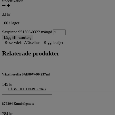
Specifikation
33
kr
100 i lager
Saxpinne 951503-0322 mängd
Lägg till i varukorg
Reservdelar
,
Växelhus - Riggdetaljer
Relaterade produkter
Växelhusolja SAE80W-90 237ml
145
kr
LÄGG TILL I VARUKORG
876294 Knutbälgssats
784
kr