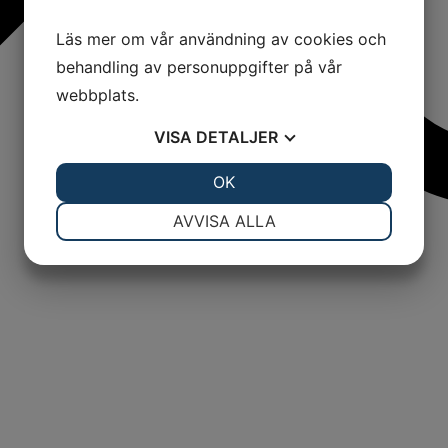
Läs mer om vår användning av cookies och
behandling av personuppgifter på vår
webbplats.
VISA
DETALJER
JA
NEJ
OK
JA
NEJ
NÖDVÄNDIG
INSTÄLLNINGAR
AVVISA ALLA
JA
NEJ
JA
NEJ
MARKNADSFÖRING
STATISTIK