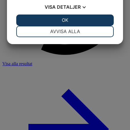
VISA
DETALJER
JA
NEJ
OK
JA
NEJ
NÖDVÄNDIG
INSTÄLLNINGAR
AVVISA ALLA
JA
NEJ
JA
NEJ
MARKNADSFÖRING
STATISTIK
Visa alla resultat