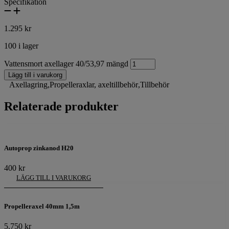
Specifikation
1.295
kr
100 i lager
Vattensmort axellager 40/53,97 mängd
Lägg till i varukorg
Axellagring
,
Propelleraxlar, axeltillbehör
,
Tillbehör
Relaterade produkter
Autoprop zinkanod H20
400
kr
LÄGG TILL I VARUKORG
Propelleraxel 40mm 1,5m
5.750
kr