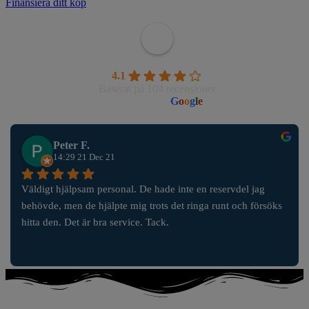
Finansiera ditt köp
Wahlborgs Marina AB
4.1
Baserat på 104 recensioner
powered by
G
o
o
g
l
e
Peter F.
14:29 21 Dec 21
Väldigt hjälpsam personal. De hade inte en reservdel jag 
behövde, men de hjälpte mig trots det ringa runt och försöks 
hitta den. Det är bra service. Tack.