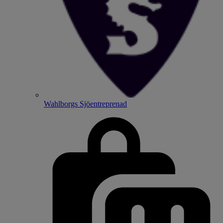
Wahlborgs Sjöentreprenad