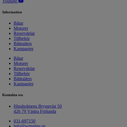
Youtube
Information
Båtar
Motorer
Reservdelar
Tillbehör
Båttrailers
Kampanjer
Båtar
Motorer
Reservdelar
Tillbehör
Båttrailers
Kampanjer
Kontakta oss
Hinsholmens Bryggväg 50
426 79 Västra Frölunda
031-697150
info@wmarina.se