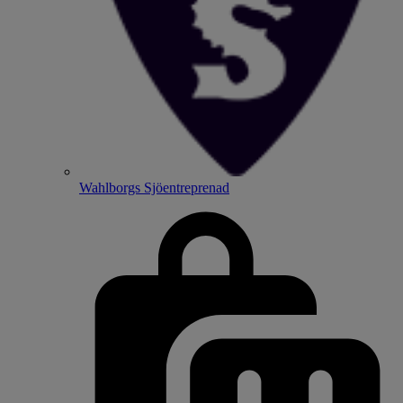
Wahlborgs Sjöentreprenad