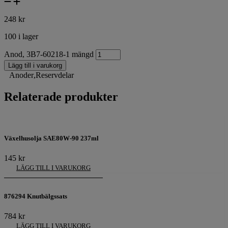
248
kr
100 i lager
Anod, 3B7-60218-1 mängd
Lägg till i varukorg
Anoder
,
Reservdelar
Relaterade produkter
Växelhusolja SAE80W-90 237ml
145
kr
LÄGG TILL I VARUKORG
876294 Knutbälgssats
784
kr
LÄGG TILL I VARUKORG