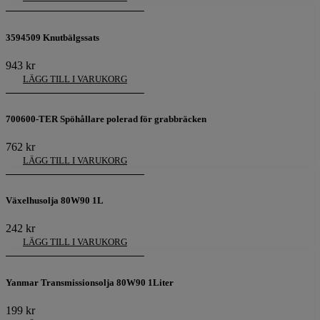
3594509 Knutbälgssats
943
kr
LÄGG TILL I VARUKORG
700600-TER Spöhållare polerad för grabbräcken
762
kr
LÄGG TILL I VARUKORG
Växelhusolja 80W90 1L
242
kr
LÄGG TILL I VARUKORG
Yanmar Transmissionsolja 80W90 1Liter
199
kr