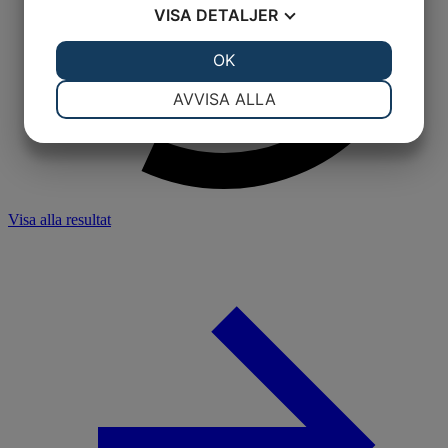
VISA
DETALJER
JA
NEJ
OK
JA
NEJ
NÖDVÄNDIG
INSTÄLLNINGAR
AVVISA ALLA
JA
NEJ
JA
NEJ
MARKNADSFÖRING
STATISTIK
Visa alla resultat