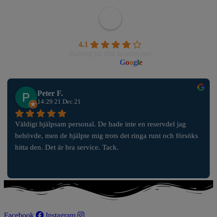
Wahlborgs Marina AB
4.1
Baserat på 104 recensioner
powered by
G
o
o
g
l
e
Peter F.
14:29 21 Dec 21
Väldigt hjälpsam personal. De hade inte en reservdel jag 
behövde, men de hjälpte mig trots det ringa runt och försöks 
hitta den. Det är bra service. Tack.
Facebook
Instagram