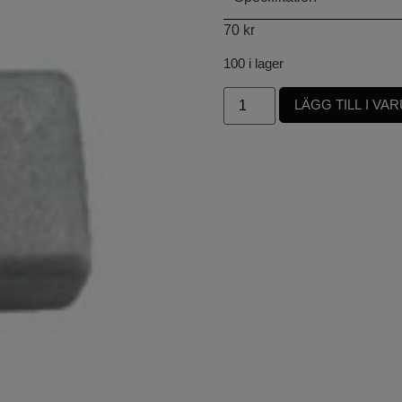
70
kr
100 i lager
LÄGG TILL I V