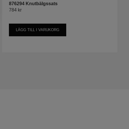
876294 Knutbälgssats
784
kr
LÄGG TILL I VARUKORG