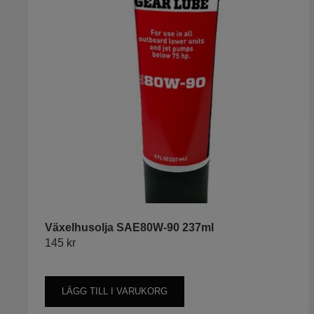
Växelhusolja SAE80W-90 237ml
145
kr
LÄGG TILL I VARUKORG