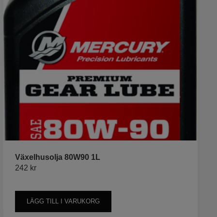
Växelhusolja 80W90 1L
242
kr
LÄGG TILL I VARUKORG