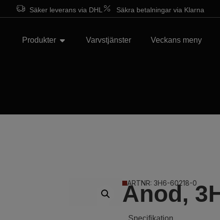
Säker leverans via DHL
Säkra betalningar via Klarna
Produkter
Varvstjänster
Veckans meny
ARTNR: 3H6-60218-0
Anod, 3
Specifikation