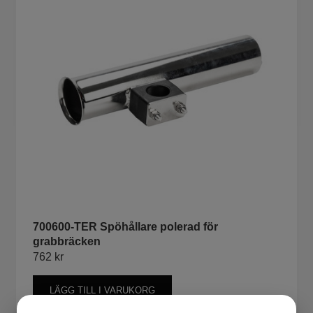
700600-TER Spöhållare polerad för
grabbräcken
762
kr
LÄGG TILL I VARUKORG