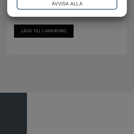
NÖDVÄNDIG
INSTÄLLNINGAR
AVVISA ALLA
Kylvätska VCS-2 Färdigblandad 5L
382
kr
JA
NEJ
JA
NEJ
MARKNADSFÖRING
STATISTIK
LÄGG TILL I VARUKORG