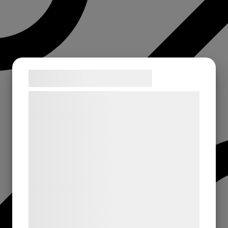
Samtykke til cookies
Vi og vores samarbejdspartnere bruger
teknologier, herunder cookies, til at
indsamle oplysninger om dig til forskellige
formål, herunder: Tilpasning af annoncering,
bedre brugeroplevelse, funktionalitet,
statistik og marketing. Disse oplysninger
kan blive delt med annoncerings- og
analysepartnere, som kan kombinere dem
med data, du tidligere har givet dem eller
de har indsamlet gennem din brug af deres