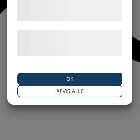
tjenester. Ved at klikke på 'OK' giver du
samtykke til disse formål.
Læs mere om vores brug af cookies og
behandling af persondata på vores
hjemmeside.
OK
NØDVENDIGE
PRÆFERENCER
AFVIS ALLE
MARKETING
STATISTIK