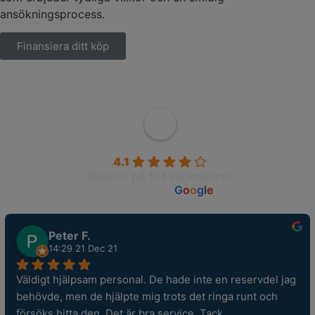
ansökningsprocess.
Finansiera ditt köp
Wahlborgs Marina AB
4.1
Baserat på 104 recensioner
powered by
G
o
o
g
l
e
Peter F.
14:29 21 Dec 21
Väldigt hjälpsam personal. De hade inte en reservdel jag 
behövde, men de hjälpte mig trots det ringa runt och 
försöks hitta den. Det är bra service. Tack.