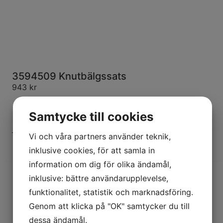
3594509 Knutbälgssats
943
kr
Samtycke till cookies
LÄGG TILL I VARUKORG
Vi och våra partners använder teknik,
inklusive cookies, för att samla in
information om dig för olika ändamål,
inklusive: bättre användarupplevelse,
funktionalitet, statistik och marknadsföring.
Genom att klicka på "OK" samtycker du till
dessa ändamål.