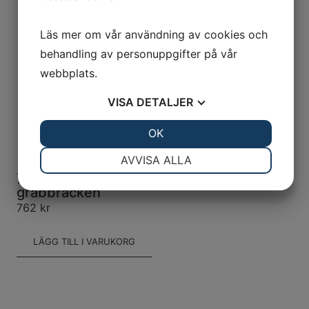
Läs mer om vår användning av cookies och
behandling av personuppgifter på vår
webbplats.
VISA
DETALJER
JA
NEJ
OK
JA
NEJ
NÖDVÄNDIG
INSTÄLLNINGAR
AVVISA ALLA
700600-TER Spöhållare polerad för
JA
NEJ
JA
NEJ
grabbräcken
MARKNADSFÖRING
STATISTIK
762
kr
LÄGG TILL I VARUKORG