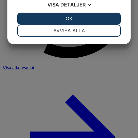
VISA
DETALJER
JA
NEJ
OK
JA
NEJ
NÖDVÄNDIG
INSTÄLLNINGAR
AVVISA ALLA
JA
NEJ
JA
NEJ
MARKNADSFÖRING
STATISTIK
Visa alla resultat