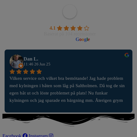
Wahlborgs Marina AB
4.1
Baserat på 104 recensioner
powered by
G
o
o
g
l
e
Dan L.
11:46 26 Jun 25
Vilken service och vilket bra bemötande! Jag hade problem 
med kylningen i båten som låg på Saltholmen. Då tog de sin 
egen båt ut och löste problemet på plats! Nu funkar 
kylningen och jag sparade en bärgning mm. Återigen grym 
service!
Facebook
Instagram