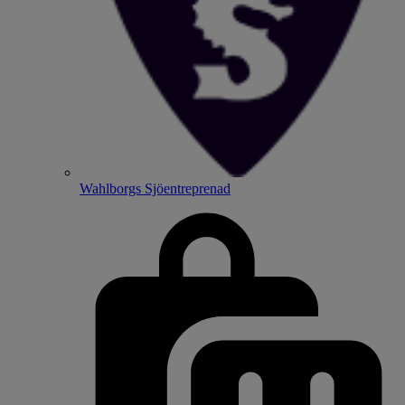
Wahlborgs Sjöentreprenad