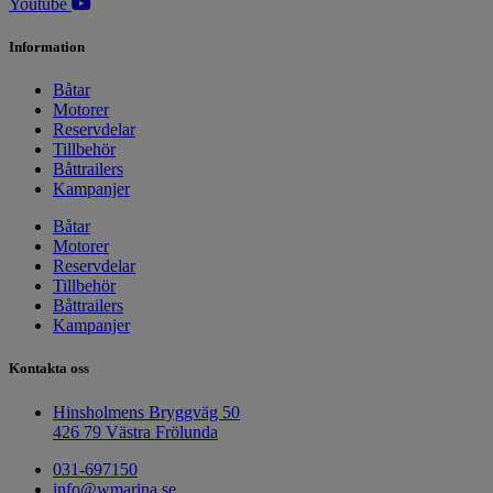
Youtube
Information
Båtar
Motorer
Reservdelar
Tillbehör
Båttrailers
Kampanjer
Båtar
Motorer
Reservdelar
Tillbehör
Båttrailers
Kampanjer
Kontakta oss
Hinsholmens Bryggväg 50
426 79 Västra Frölunda
031-697150
info@wmarina.se