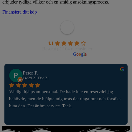
erbjuder tydliga villkor och en smidig ansökningsprocess.
Finansiera ditt köp
Wahlborgs Marina AB
4.1
Baserat på 104 recensioner
powered by
G
o
o
g
l
e
Peter F.
14:29 21 Dec 21
Väldigt hjälpsam personal. De hade inte en reservdel jag 
behövde, men de hjälpte mig trots det ringa runt och försöks 
hitta den. Det är bra service. Tack.