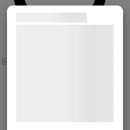
Samtykke til cookies
Vi og vores samarbejdspartnere bruger
teknologier, herunder cookies, til at
indsamle oplysninger om dig til forskellige
formål, herunder: Tilpasning af annoncering,
bedre brugeroplevelse, funktionalitet,
statistik og marketing. Disse oplysninger
kan blive delt med annoncerings- og
analysepartnere, som kan kombinere dem
med data, du tidligere har givet dem eller
de har indsamlet gennem din brug af deres
tjenester. Ved at klikke på 'OK' giver du
samtykke til disse formål.