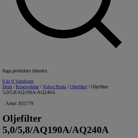
Inga produkter hittades
0
kr
0
Varukorg
Hem
/
Reservdelar
/
Volvo Penta
/
Oljefilter
/ Oljefilter
5,0/5,8/AQ190A/AQ240A
Artnr: 835779
Oljefilter
5,0/5,8/AQ190A/AQ240A