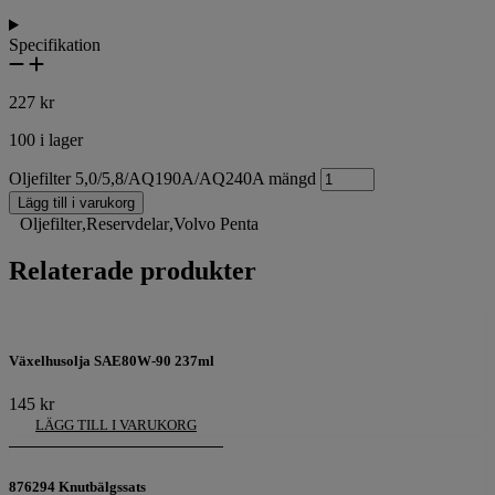
Specifikation
227
kr
100 i lager
Oljefilter 5,0/5,8/AQ190A/AQ240A mängd
Lägg till i varukorg
Oljefilter
,
Reservdelar
,
Volvo Penta
Relaterade produkter
Växelhusolja SAE80W-90 237ml
145
kr
LÄGG TILL I VARUKORG
876294 Knutbälgssats