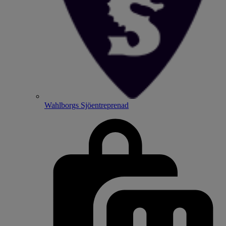
Wahlborgs Sjöentreprenad