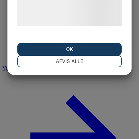
Læs mere om vores brug af cookies og
behandling af persondata på vores
hjemmeside.
OK
NØDVENDIGE
PRÆFERENCER
AFVIS ALLE
Visa alla resultat
MARKETING
STATISTIK