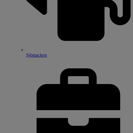
Sjömacken