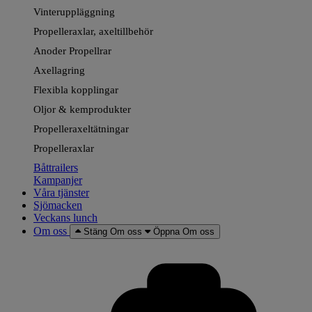
Vinteruppläggning
Propelleraxlar, axeltillbehör
Anoder Propellrar
Axellagring
Flexibla kopplingar
Oljor & kemprodukter
Propelleraxeltätningar
Propelleraxlar
Båttrailers
Kampanjer
Våra tjänster
Sjömacken
Veckans lunch
Om oss
Stäng Om oss
Öppna Om oss