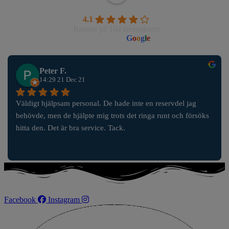
Wahlborgs Marina AB
4.1
Baserat på 104 recensioner
powered by
G
o
o
g
l
e
Peter F.
14:29 21 Dec 21
Väldigt hjälpsam personal. De hade inte en reservdel jag 
behövde, men de hjälpte mig trots det ringa runt och försöks 
hitta den. Det är bra service. Tack.
Facebook
Instagram