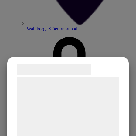
Wahlborgs Sjöentreprenad
Samtykke til cookies
Vi og vores samarbejdspartnere bruger
teknologier, herunder cookies, til at
indsamle oplysninger om dig til forskellige
formål, herunder: Tilpasning af annoncering,
bedre brugeroplevelse, funktionalitet,
statistik og marketing. Disse oplysninger
kan blive delt med annoncerings- og