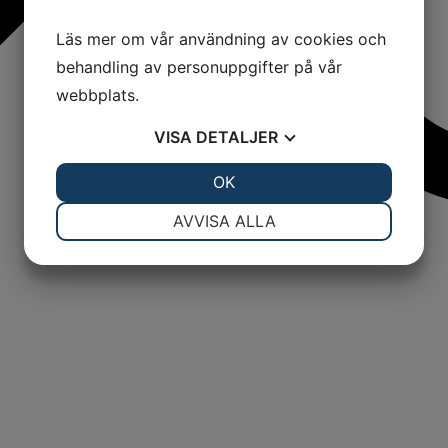
Läs mer om vår användning av cookies och
behandling av personuppgifter på vår
webbplats.
VISA
DETALJER
JA
NEJ
OK
JA
NEJ
NÖDVÄNDIG
INSTÄLLNINGAR
AVVISA ALLA
JA
NEJ
JA
NEJ
MARKNADSFÖRING
STATISTIK