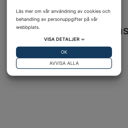
Läs mer om vår användning av cookies och
behandling av personuppgifter på vår
Artnr: 353-76020-3
Tändningslå
webbplats.
VISA
DETALJER
JA
NEJ
OK
JA
NEJ
NÖDVÄNDIG
INSTÄLLNINGAR
AVVISA ALLA
JA
NEJ
JA
NEJ
MARKNADSFÖRING
STATISTIK