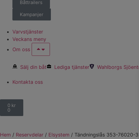
Båttrailers
Kampanjer
Varvstjänster
Veckans meny
Om oss
Sälj din båt
Lediga tjänster
Wahlborgs Sjöent
Kontakta oss
0
kr
0
Hem
/
Reservdelar
/
Elsystem
/ Tändningslås 353-76020-3