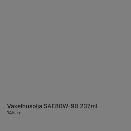
Växelhusolja SAE80W-90 237ml
145
kr