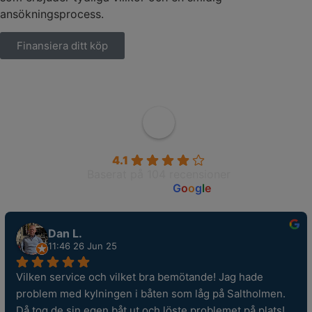
ansökningsprocess.
Finansiera ditt köp
Wahlborgs Marina AB
4.1
Baserat på 104 recensioner
powered by
G
o
o
g
l
e
Dan L.
11:46 26 Jun 25
Vilken service och vilket bra bemötande! Jag hade 
problem med kylningen i båten som låg på Saltholmen. 
Då tog de sin egen båt ut och löste problemet på plats! 