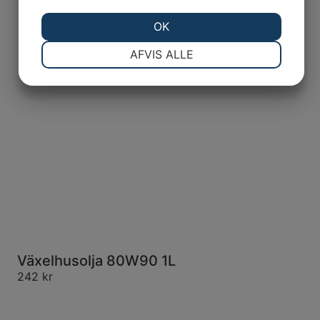
OK
NØDVENDIGE
PRÆFERENCER
AFVIS ALLE
MARKETING
STATISTIK
Växelhusolja 80W90 1L
242
kr