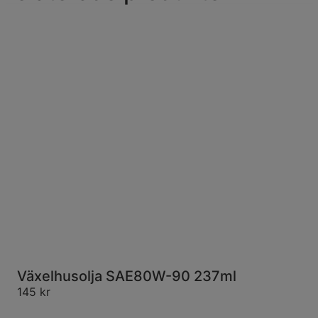
Växelhusolja SAE80W-90 237ml
145
kr