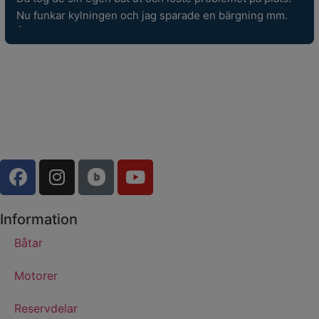
Nu funkar kylningen och jag sparade en bärgning mm. 
Återigen grym service!
Information
Båtar
Motorer
Reservdelar