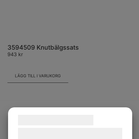
3594509 Knutbälgssats
943
kr
LÄGG TILL I VARUKORG
Samtykke til cookies
Vi og vores samarbejdspartnere bruger