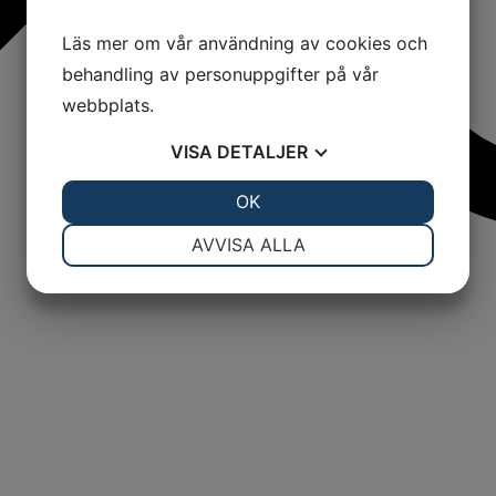
Läs mer om vår användning av cookies och
behandling av personuppgifter på vår
webbplats.
VISA
DETALJER
JA
NEJ
OK
JA
NEJ
NÖDVÄNDIG
INSTÄLLNINGAR
AVVISA ALLA
JA
NEJ
JA
NEJ
MARKNADSFÖRING
STATISTIK